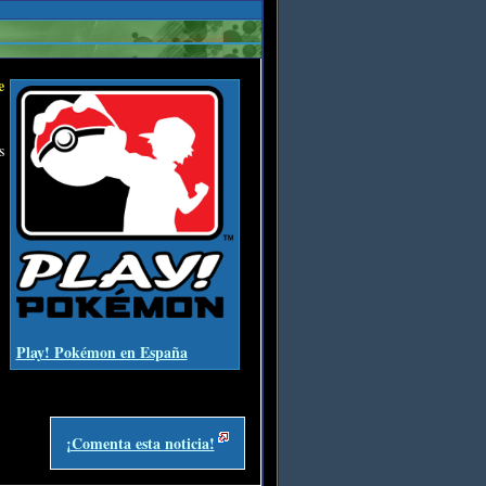
e
s
Play! Pokémon en España
¡Comenta esta noticia!