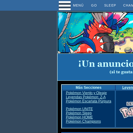
MENÚ
GO
SLEEP
CHA
Más Secciones
Leyen
Pokémon Viento y Oleaje
Leyendas Pokémon: Z-A
Pokémon Escarlata Púrpura
Pokémon UNITE
Pokémon Sleep
Pokémon HOME
Pokémon Champions