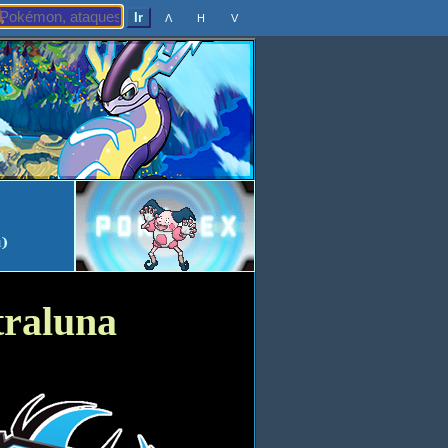
Λ
H
V
traluna