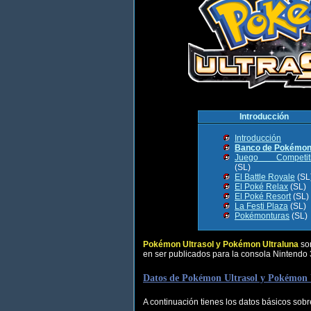
Introducción
Introducción
Banco de Pokémo
Juego Competit
(SL)
El Battle Royale
(SL
El Poké Relax
(SL)
El Poké Resort
(SL)
La Festi Plaza
(SL)
Pokémonturas
(SL)
Pokémon Ultrasol y Pokémon Ultraluna
son
en ser publicados para la consola Nintendo 
Datos de Pokémon Ultrasol y Pokémon 
A continuación tienes los datos básicos sobr