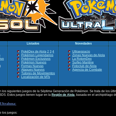
Listados
Novedades
PokéDex de Alola
2
3
4
Ultraespacio
n
Pokémon Legendarios
Zonas Nuevas de Alola
ivo
Pokémon Exclusivos
La RotomDex
Pokémon Nuevos
Surfeo Mantine
)
Formas Nuevas
Fotoclub de Alola
Ataques Nuevos
Agencia de Combate
Tutores de Movimientos
Localización de MTs
 los siguientes juegos de la Séptima Generación de Pokémon. Se trata de los últ
3DS. Estos juegos tienen lugar en la
Región de Alola
, basada en el archipiélago d
Ultraluna:
e los juegos: