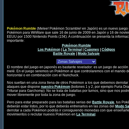
Pokémon Rumble
(Melee! Pokémon Scramble! en Japón) es un nuevo juego
Pokémon para WiiWare que sale 16 de junio de 2009 en Japón y 16 de novi
EEUU por 1500 Nintendo Points (15€). A continuación se presenta la informa
importante:
Pokémon Rumble
Los Pokémon
|
La Terminal
|
Cupones
|
Códigos
Battle Royale
|
Modo Salvaje
El nombre del juego en japonés es bastante revelador: es un juego de acción 
melé. En el juego seremos un Pokémon al que controlaremos con el mando d
horizontal o en combinación con el Nunchuck.
Nos sueltan en una zona llena de otros Pokémon a los que debemos derrotar 
ataques que dispone
nuestro Pokémon
(botones 1 y 2, por ejemplo Furia Dr
Triturar para Garchomp). No se trata de batallas por turnos, sino que nos pod
mover libremente por toda la zona de juego.
Pero para estar preparado para las batallas serias del
Battle Royale
, tus Po
deberán estar listos, por lo que deberás entrenarlos en las zonas del
Modo Sa
derrotar a cada Pokémon podrás ir consiguiendo monedas con que enseñarl
movimientos o reclutar nuevos Pokémon en
La Terminal
.