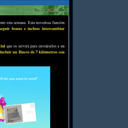
nte esta semana. Esta novedosa función
seguir bonus e incluso
intercambiar
cial
que os servirá para enviárselos a un
incluir un Huevo de 7 kilómetros con