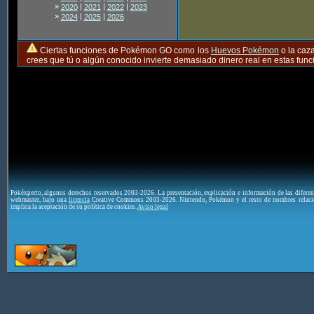
»
|
|
|
2020
2021
2022
2023
»
|
|
2024
2025
2026
Ciertas funciones de Pokémon GO como los
Huevos Pokémon
o la caz
crees que tú o algún conocido invierte demasiado dinero real en estas fu
Pokéxperto, algunos derechos reservados 2003-2026. La presentación, explicación e información de las difere
webmaster, bajo una
licencia
Creative Commons 2003-2026. Nintendo, Pokémon y el resto de nombres relaci
implica la aceptación de su política de cookies.
Aviso legal