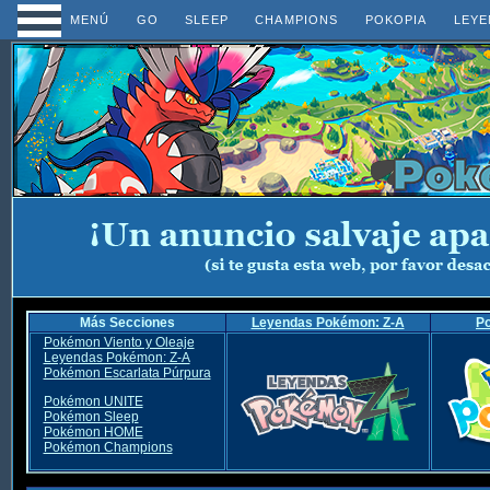
MENÚ
GO
SLEEP
CHAMPIONS
POKOPIA
LEYE
Más Secciones
Leyendas Pokémon: Z-A
P
Pokémon Viento y Oleaje
Leyendas Pokémon: Z-A
Pokémon Escarlata Púrpura
Pokémon UNITE
Pokémon Sleep
Pokémon HOME
Pokémon Champions