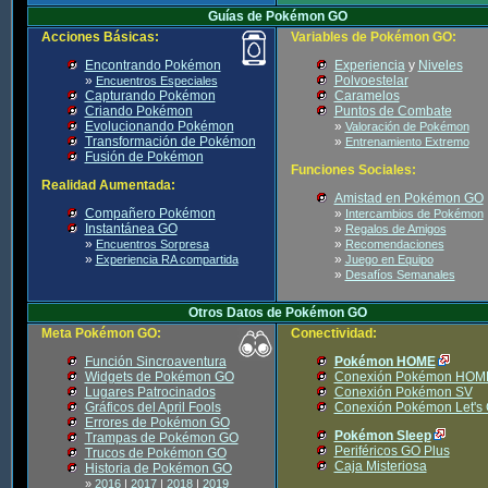
Guías de Pokémon GO
Acciones Básicas:
Variables de Pokémon GO:
Encontrando Pokémon
Experiencia
y
Niveles
»
Polvoestelar
Encuentros Especiales
Capturando Pokémon
Caramelos
Criando Pokémon
Puntos de Combate
Evolucionando Pokémon
»
Valoración de Pokémon
Transformación de Pokémon
»
Entrenamiento Extremo
Fusión de Pokémon
Funciones Sociales:
Realidad Aumentada:
Amistad en Pokémon GO
Compañero Pokémon
»
Intercambios de Pokémon
Instantánea GO
»
Regalos de Amigos
»
»
Encuentros Sorpresa
Recomendaciones
»
»
Experiencia RA compartida
Juego en Equipo
»
Desafíos Semanales
Otros Datos de Pokémon GO
Meta Pokémon GO:
Conectividad:
Función Sincroaventura
Pokémon HOME
Widgets de Pokémon GO
Conexión Pokémon HOM
Lugares Patrocinados
Conexión Pokémon SV
Gráficos del April Fools
Conexión Pokémon Let's
Errores de Pokémon GO
Pokémon Sleep
Trampas de Pokémon GO
Periféricos GO Plus
Trucos de Pokémon GO
Caja Misteriosa
Historia de Pokémon GO
»
2016
|
2017
|
2018
|
2019