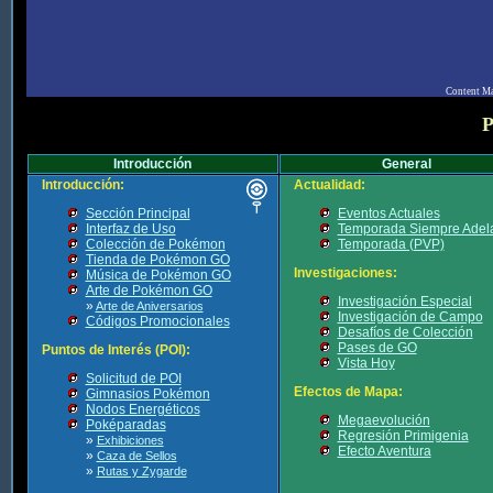
Content M
P
Introducción
General
Introducción:
Actualidad:
Sección Principal
Eventos Actuales
Interfaz de Uso
Temporada Siempre Adel
Colección de Pokémon
Temporada (PVP)
Tienda de Pokémon GO
Investigaciones:
Música de Pokémon GO
Arte de Pokémon GO
Investigación Especial
»
Arte de Aniversarios
Investigación de Campo
Códigos Promocionales
Desafíos de Colección
Pases de GO
Puntos de Interés (POI):
Vista Hoy
Solicitud de POI
Efectos de Mapa:
Gimnasios Pokémon
Nodos Energéticos
Megaevolución
Poképaradas
Regresión Primigenia
»
Exhibiciones
Efecto Aventura
»
Caza de Sellos
»
Rutas y Zygarde