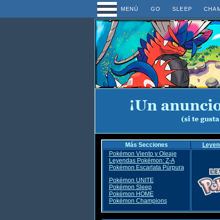
MENÚ
GO
SLEEP
CHA
Más Secciones
Leyen
Pokémon Viento y Oleaje
Leyendas Pokémon: Z-A
Pokémon Escarlata Púrpura
Pokémon UNITE
Pokémon Sleep
Pokémon HOME
Pokémon Champions