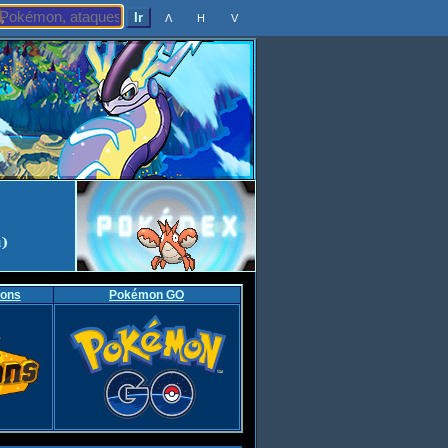
Λ
H
V
ons
Pokémon GO