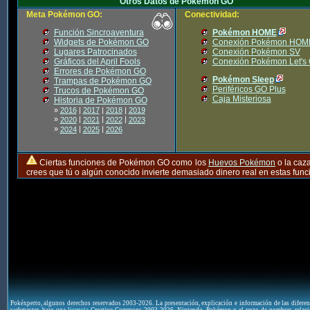
Otros Datos de Pokémon GO
Meta Pokémon GO:
Conectividad:
Función Sincroaventura
Pokémon HOME
Widgets de Pokémon GO
Conexión Pokémon HOM
Lugares Patrocinados
Conexión Pokémon SV
Gráficos del April Fools
Conexión Pokémon Let's
Errores de Pokémon GO
Pokémon Sleep
Trampas de Pokémon GO
Periféricos GO Plus
Trucos de Pokémon GO
Caja Misteriosa
Historia de Pokémon GO
»
2016
|
2017
|
2018
|
2019
»
|
|
|
2020
2021
2022
2023
»
|
|
2024
2025
2026
Ciertas funciones de Pokémon GO como los
Huevos Pokémon
o la caz
crees que tú o algún conocido invierte demasiado dinero real en estas fu
Pokéxperto, algunos derechos reservados 2003-2026. La presentación, explicación e información de las difere
webmaster, bajo una
licencia
Creative Commons 2003-2026. Nintendo, Pokémon y el resto de nombres relaci