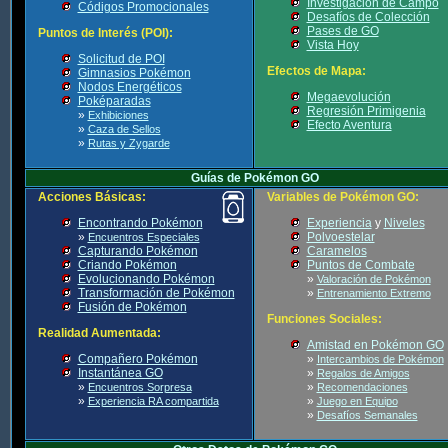
Investigación de Campo
Códigos Promocionales
Desafíos de Colección
Pases de GO
Puntos de Interés (POI):
Vista Hoy
Solicitud de POI
Efectos de Mapa:
Gimnasios Pokémon
Nodos Energéticos
Megaevolución
Poképaradas
Regresión Primigenia
»
Exhibiciones
Efecto Aventura
»
Caza de Sellos
»
Rutas y Zygarde
Guías de Pokémon GO
Acciones Básicas:
Variables de Pokémon GO:
Encontrando Pokémon
Experiencia
y
Niveles
»
Polvoestelar
Encuentros Especiales
Capturando Pokémon
Caramelos
Criando Pokémon
Puntos de Combate
Evolucionando Pokémon
»
Valoración de Pokémon
Transformación de Pokémon
»
Entrenamiento Extremo
Fusión de Pokémon
Funciones Sociales:
Realidad Aumentada:
Amistad en Pokémon GO
Compañero Pokémon
»
Intercambios de Pokémon
Instantánea GO
»
Regalos de Amigos
»
»
Encuentros Sorpresa
Recomendaciones
»
»
Experiencia RA compartida
Juego en Equipo
»
Desafíos Semanales