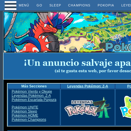
MENÚ
GO
SLEEP
CHAMPIONS
POKOPIA
LEYE
Más Secciones
Leyendas Pokémon: Z-A
P
Pokémon Viento y Oleaje
Leyendas Pokémon: Z-A
Pokémon Escarlata Púrpura
Pokémon UNITE
Pokémon Sleep
Pokémon HOME
Pokémon Champions