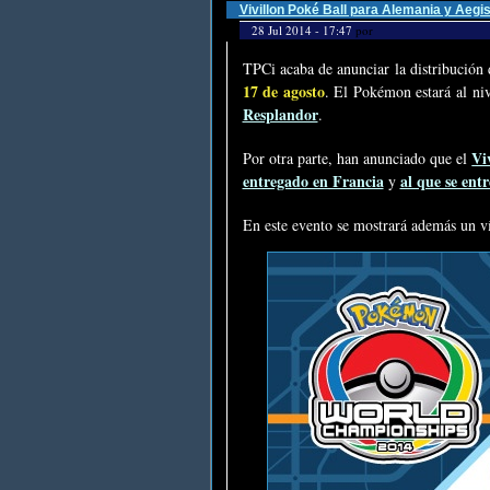
Vivillon Poké Ball para Alemania y Aegi
28 Jul 2014 - 17:47
por
TPCi acaba de anunciar la distribución
17 de agosto
. El Pokémon estará al ni
Resplandor
.
Vi
Por otra parte, han anunciado que el
entregado en Francia
al que se ent
y
En este evento se mostrará además un v