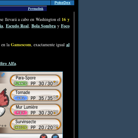
PokeDex
Permalink
16 y
 se llevará a cabo en Washington el
ia
Escudo Real
Bola Sombra
Foco
,
,
y
Gamescom
al
en la
, exactamente igual
iro Alfa
.