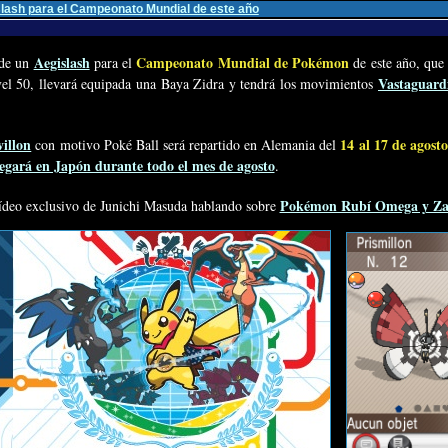
slash para el Campeonato Mundial de este año
Aegislash
Campeonato Mundial de Pokémon
 de un
para el
de este año, que
Vastaguard
vel 50, llevará equipada una Baya Zidra y tendrá los movimientos
villon
14 al 17 de agosto
con motivo Poké Ball será repartido en Alemania del
regará en Japón durante todo el mes de agosto
.
Pokémon Rubí Omega y Zaf
ídeo exclusivo de Junichi Masuda hablando sobre