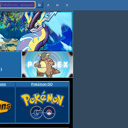
Λ
H
V
ons
Pokémon GO