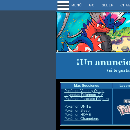
MENÚ
GO
SLEEP
CHA
Más Secciones
Leyen
Pokémon Viento y Oleaje
Leyendas Pokémon: Z-A
Pokémon Escarlata Púrpura
Pokémon UNITE
Pokémon Sleep
Pokémon HOME
Pokémon Champions