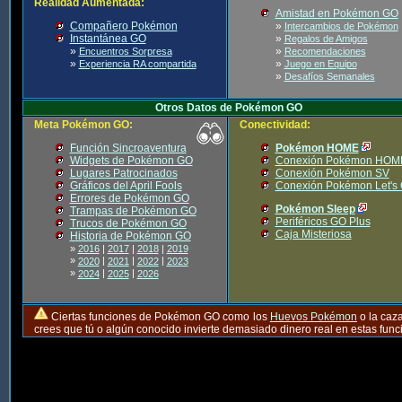
Realidad Aumentada:
Amistad en Pokémon GO
Compañero Pokémon
»
Intercambios de Pokémon
Instantánea GO
»
Regalos de Amigos
»
»
Encuentros Sorpresa
Recomendaciones
»
»
Experiencia RA compartida
Juego en Equipo
»
Desafíos Semanales
Otros Datos de Pokémon GO
Meta Pokémon GO:
Conectividad:
Función Sincroaventura
Pokémon HOME
Widgets de Pokémon GO
Conexión Pokémon HOM
Lugares Patrocinados
Conexión Pokémon SV
Gráficos del April Fools
Conexión Pokémon Let's
Errores de Pokémon GO
Pokémon Sleep
Trampas de Pokémon GO
Periféricos GO Plus
Trucos de Pokémon GO
Caja Misteriosa
Historia de Pokémon GO
»
2016
|
2017
|
2018
|
2019
»
|
|
|
2020
2021
2022
2023
»
|
|
2024
2025
2026
Ciertas funciones de Pokémon GO como los
Huevos Pokémon
o la caz
crees que tú o algún conocido invierte demasiado dinero real en estas fu