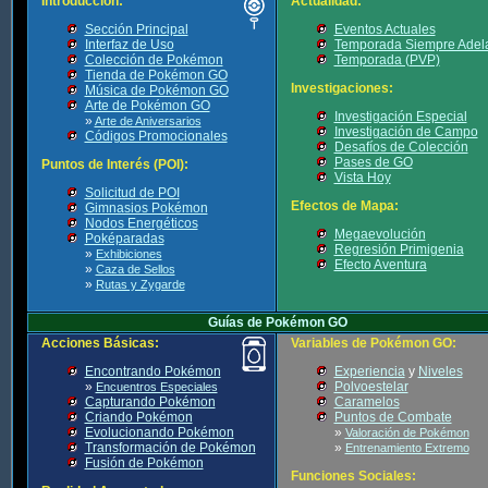
Introducción:
Actualidad:
Sección Principal
Eventos Actuales
Interfaz de Uso
Temporada Siempre Adel
Colección de Pokémon
Temporada (PVP)
Tienda de Pokémon GO
Investigaciones:
Música de Pokémon GO
Arte de Pokémon GO
Investigación Especial
»
Arte de Aniversarios
Investigación de Campo
Códigos Promocionales
Desafíos de Colección
Pases de GO
Puntos de Interés (POI):
Vista Hoy
Solicitud de POI
Efectos de Mapa:
Gimnasios Pokémon
Nodos Energéticos
Megaevolución
Poképaradas
Regresión Primigenia
»
Exhibiciones
Efecto Aventura
»
Caza de Sellos
»
Rutas y Zygarde
Guías de Pokémon GO
Acciones Básicas:
Variables de Pokémon GO:
Encontrando Pokémon
Experiencia
y
Niveles
»
Polvoestelar
Encuentros Especiales
Capturando Pokémon
Caramelos
Criando Pokémon
Puntos de Combate
Evolucionando Pokémon
»
Valoración de Pokémon
Transformación de Pokémon
»
Entrenamiento Extremo
Fusión de Pokémon
Funciones Sociales: