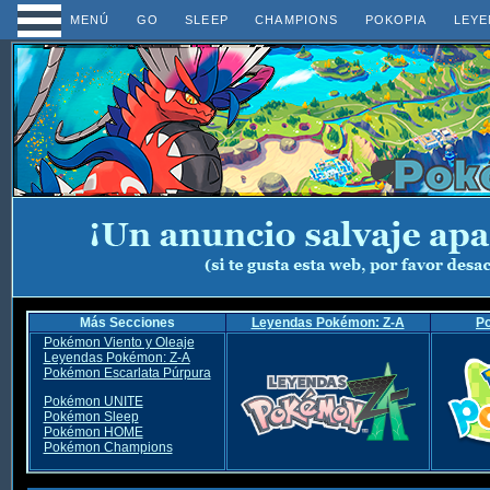
MENÚ
GO
SLEEP
CHAMPIONS
POKOPIA
LEYE
Más Secciones
Leyendas Pokémon: Z-A
P
Pokémon Viento y Oleaje
Leyendas Pokémon: Z-A
Pokémon Escarlata Púrpura
Pokémon UNITE
Pokémon Sleep
Pokémon HOME
Pokémon Champions