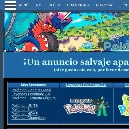
MENÚ
GO
SLEEP
CHAMPIONS
POKOPIA
LEYE
Más Secciones
Leyendas Pokémon: Z-A
P
Pokémon Viento y Oleaje
Leyendas Pokémon: Z-A
Pokémon Escarlata Púrpura
Pokémon UNITE
Pokémon Sleep
Pokémon HOME
Pokémon Champions