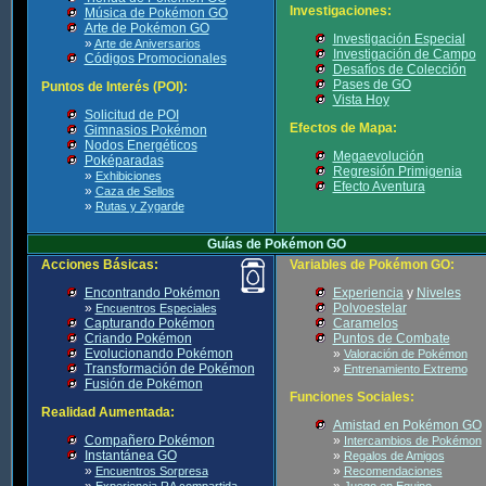
Investigaciones:
Música de Pokémon GO
Arte de Pokémon GO
Investigación Especial
»
Arte de Aniversarios
Investigación de Campo
Códigos Promocionales
Desafíos de Colección
Pases de GO
Puntos de Interés (POI):
Vista Hoy
Solicitud de POI
Efectos de Mapa:
Gimnasios Pokémon
Nodos Energéticos
Megaevolución
Poképaradas
Regresión Primigenia
»
Exhibiciones
Efecto Aventura
»
Caza de Sellos
»
Rutas y Zygarde
Guías de Pokémon GO
Acciones Básicas:
Variables de Pokémon GO:
Encontrando Pokémon
Experiencia
y
Niveles
»
Polvoestelar
Encuentros Especiales
Capturando Pokémon
Caramelos
Criando Pokémon
Puntos de Combate
Evolucionando Pokémon
»
Valoración de Pokémon
Transformación de Pokémon
»
Entrenamiento Extremo
Fusión de Pokémon
Funciones Sociales:
Realidad Aumentada:
Amistad en Pokémon GO
Compañero Pokémon
»
Intercambios de Pokémon
Instantánea GO
»
Regalos de Amigos
»
»
Encuentros Sorpresa
Recomendaciones
»
»
Experiencia RA compartida
Juego en Equipo