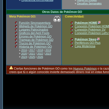
»
Desafíos Semanales
Otros Datos de Pokémon GO
Meta Pokémon GO:
Conectividad:
Función Sincroaventura
Pokémon HOME
Widgets de Pokémon GO
Conexión Pokémon HOM
Lugares Patrocinados
Conexión Pokémon SV
Gráficos del April Fools
Conexión Pokémon Let's
Errores de Pokémon GO
Pokémon Sleep
Trampas de Pokémon GO
Periféricos GO Plus
Trucos de Pokémon GO
Caja Misteriosa
Historia de Pokémon GO
»
2016
|
2017
|
2018
|
2019
»
|
|
|
2020
2021
2022
2023
»
|
|
2024
2025
2026
Ciertas funciones de Pokémon GO como los
Huevos Pokémon
o la caz
crees que tú o algún conocido invierte demasiado dinero real en estas fu