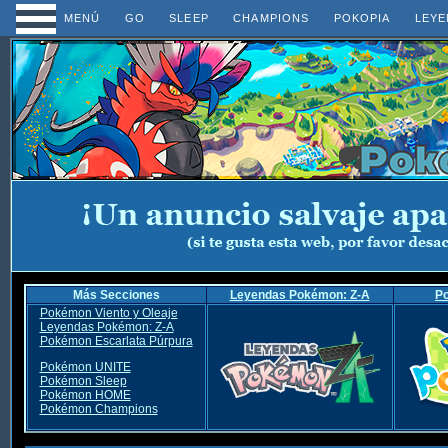
MENÚ
GO
SLEEP
CHAMPIONS
POKOPIA
LEYE
Más Secciones
Leyendas Pokémon: Z-A
P
Pokémon Viento y Oleaje
Leyendas Pokémon: Z-A
Pokémon Escarlata Púrpura
Pokémon UNITE
Pokémon Sleep
Pokémon HOME
Pokémon Champions