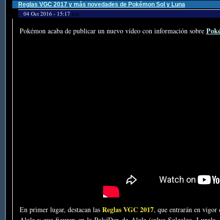
Reglas VGC 2017 y más novedades de Pokémon Sol y Luna
04 Oct 2016 - 15:17
por
Poké
Pokémon acaba de publicar un nuevo vídeo con información sobre
Reglas VGC 2017
En primer lugar, destacan las
, que entrarán en vigo
Alola y que figuren en la PokéDex de Alola (salvo Solgaleo, Lunala,