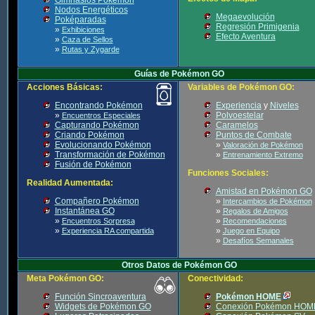
Nodos Energéticos
Megaevolución
Poképaradas
Regresión Primigenia
»
Exhibiciones
Efecto Aventura
»
Caza de Sellos
»
Rutas y Zygarde
Guías de Pokémon GO
Acciones Básicas:
Variables de Pokémon GO:
Encontrando Pokémon
Experiencia
y
Niveles
»
Polvoestelar
Encuentros Especiales
Capturando Pokémon
Caramelos
Criando Pokémon
Puntos de Combate
Evolucionando Pokémon
»
Valoración de Pokémon
Transformación de Pokémon
»
Entrenamiento Extremo
Fusión de Pokémon
Funciones Sociales:
Realidad Aumentada:
Amistad en Pokémon GO
Compañero Pokémon
»
Intercambios de Pokémon
Instantánea GO
»
Regalos de Amigos
»
»
Encuentros Sorpresa
Recomendaciones
»
»
Experiencia RA compartida
Juego en Equipo
»
Desafíos Semanales
Otros Datos de Pokémon GO
Meta Pokémon GO:
Conectividad:
Función Sincroaventura
Pokémon HOME
Widgets de Pokémon GO
Conexión Pokémon HOM