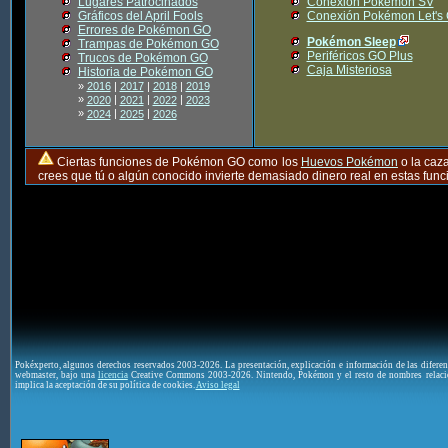
Lugares Patrocinados
Conexión Pokémon SV
Gráficos del April Fools
Conexión Pokémon Let's
Errores de Pokémon GO
Pokémon Sleep
Trampas de Pokémon GO
Periféricos GO Plus
Trucos de Pokémon GO
Caja Misteriosa
Historia de Pokémon GO
»
2016
|
2017
|
2018
|
2019
»
|
|
|
2020
2021
2022
2023
»
|
|
2024
2025
2026
Ciertas funciones de Pokémon GO como los
Huevos Pokémon
o la caz
crees que tú o algún conocido invierte demasiado dinero real en estas fu
Pokéxperto, algunos derechos reservados 2003-2026. La presentación, explicación e información de las difere
webmaster, bajo una
licencia
Creative Commons 2003-2026. Nintendo, Pokémon y el resto de nombres relaci
implica la aceptación de su política de cookies.
Aviso legal