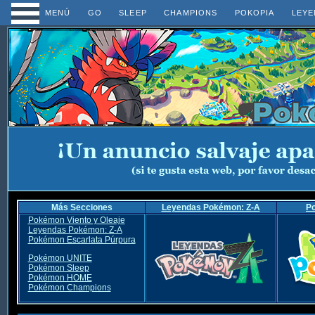
MENÚ
GO
SLEEP
CHAMPIONS
POKOPIA
LEYE
Más Secciones
Leyendas Pokémon: Z-A
P
Pokémon Viento y Oleaje
Leyendas Pokémon: Z-A
Pokémon Escarlata Púrpura
Pokémon UNITE
Pokémon Sleep
Pokémon HOME
Pokémon Champions