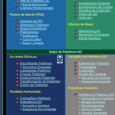
Arte de Pokémon GO
Investigación Especial
»
Arte de Aniversarios
Investigación de Campo
Códigos Promocionales
Desafíos de Colección
Pases de GO
Puntos de Interés (POI):
Vista Hoy
Solicitud de POI
Efectos de Mapa:
Gimnasios Pokémon
Nodos Energéticos
Megaevolución
Poképaradas
Regresión Primigenia
»
Exhibiciones
Efecto Aventura
»
Caza de Sellos
»
Rutas y Zygarde
Guías de Pokémon GO
Acciones Básicas:
Variables de Pokémon GO:
Encontrando Pokémon
Experiencia
y
Niveles
»
Polvoestelar
Encuentros Especiales
Capturando Pokémon
Caramelos
Criando Pokémon
Puntos de Combate
Evolucionando Pokémon
»
Valoración de Pokémon
Transformación de Pokémon
»
Entrenamiento Extremo
Fusión de Pokémon
Funciones Sociales:
Realidad Aumentada:
Amistad en Pokémon GO
Compañero Pokémon
»
Intercambios de Pokémon
Instantánea GO
»
Regalos de Amigos
»
»
Encuentros Sorpresa
Recomendaciones
»
»
Experiencia RA compartida
Juego en Equipo
»
Desafíos Semanales