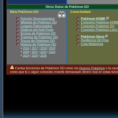
Otros Datos de Pokémon GO
Meta Pokémon GO:
Conectividad:
Función Sincroaventura
Pokémon HOME
Widgets de Pokémon GO
Conexión Pokémon HOM
Lugares Patrocinados
Conexión Pokémon SV
Gráficos del April Fools
Conexión Pokémon Let's
Errores de Pokémon GO
Pokémon Sleep
Trampas de Pokémon GO
Periféricos GO Plus
Trucos de Pokémon GO
Caja Misteriosa
Historia de Pokémon GO
»
2016
|
2017
|
2018
|
2019
»
|
|
|
2020
2021
2022
2023
»
|
|
2024
2025
2026
Ciertas funciones de Pokémon GO como los
Huevos Pokémon
o la caz
crees que tú o algún conocido invierte demasiado dinero real en estas fu