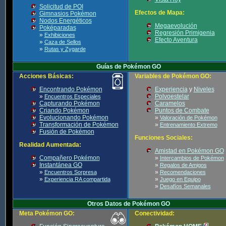
Solicitud de POI
Efectos de Mapa:
Gimnasios Pokémon
Nodos Energéticos
Megaevolución
Poképaradas
Regresión Primigenia
»
Exhibiciones
Efecto Aventura
»
Caza de Sellos
»
Rutas y Zygarde
Guías de Pokémon GO
Acciones Básicas:
Variables de Pokémon GO:
Encontrando Pokémon
Experiencia
y
Niveles
»
Polvoestelar
Encuentros Especiales
Capturando Pokémon
Caramelos
Criando Pokémon
Puntos de Combate
Evolucionando Pokémon
»
Valoración de Pokémon
Transformación de Pokémon
»
Entrenamiento Extremo
Fusión de Pokémon
Funciones Sociales:
Realidad Aumentada:
Amistad en Pokémon GO
Compañero Pokémon
»
Intercambios de Pokémon
Instantánea GO
»
Regalos de Amigos
»
»
Encuentros Sorpresa
Recomendaciones
»
»
Experiencia RA compartida
Juego en Equipo
»
Desafíos Semanales
Otros Datos de Pokémon GO
Meta Pokémon GO:
Conectividad: