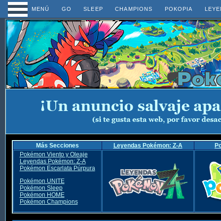
MENÚ
GO
SLEEP
CHAMPIONS
POKOPIA
LEYE
Más Secciones
Leyendas Pokémon: Z-A
P
Pokémon Viento y Oleaje
Leyendas Pokémon: Z-A
Pokémon Escarlata Púrpura
Pokémon UNITE
Pokémon Sleep
Pokémon HOME
Pokémon Champions