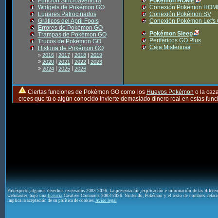
Función Sincroaventura
Pokémon HOME
Widgets de Pokémon GO
Conexión Pokémon HOM
Lugares Patrocinados
Conexión Pokémon SV
Gráficos del April Fools
Conexión Pokémon Let's
Errores de Pokémon GO
Pokémon Sleep
Trampas de Pokémon GO
Periféricos GO Plus
Trucos de Pokémon GO
Caja Misteriosa
Historia de Pokémon GO
»
2016
|
2017
|
2018
|
2019
»
|
|
|
2020
2021
2022
2023
»
|
|
2024
2025
2026
Ciertas funciones de Pokémon GO como los
Huevos Pokémon
o la caz
crees que tú o algún conocido invierte demasiado dinero real en estas fu
Pokéxperto, algunos derechos reservados 2003-2026. La presentación, explicación e información de las difere
webmaster, bajo una
licencia
Creative Commons 2003-2026. Nintendo, Pokémon y el resto de nombres relaci
implica la aceptación de su política de cookies.
Aviso legal