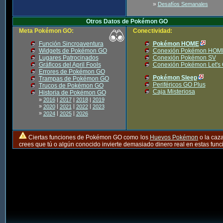
»
Desafíos Semanales
Otros Datos de Pokémon GO
Meta Pokémon GO:
Conectividad:
Función Sincroaventura
Pokémon HOME
Widgets de Pokémon GO
Conexión Pokémon HOM
Lugares Patrocinados
Conexión Pokémon SV
Gráficos del April Fools
Conexión Pokémon Let's
Errores de Pokémon GO
Pokémon Sleep
Trampas de Pokémon GO
Periféricos GO Plus
Trucos de Pokémon GO
Caja Misteriosa
Historia de Pokémon GO
»
2016
|
2017
|
2018
|
2019
»
|
|
|
2020
2021
2022
2023
»
|
|
2024
2025
2026
Ciertas funciones de Pokémon GO como los
Huevos Pokémon
o la caz
crees que tú o algún conocido invierte demasiado dinero real en estas fu