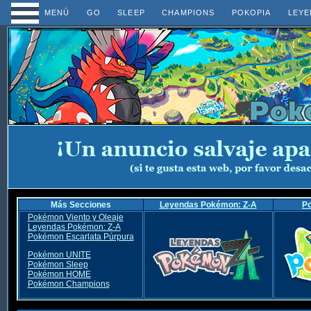
MENÚ
GO
SLEEP
CHAMPIONS
POKOPIA
LEYE
Más Secciones
Leyendas Pokémon: Z-A
P
Pokémon Viento y Oleaje
Leyendas Pokémon: Z-A
Pokémon Escarlata Púrpura
Pokémon UNITE
Pokémon Sleep
Pokémon HOME
Pokémon Champions