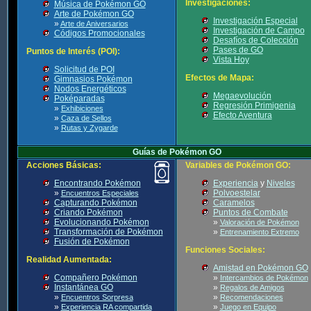
Investigaciones:
Música de Pokémon GO
Arte de Pokémon GO
Investigación Especial
»
Arte de Aniversarios
Investigación de Campo
Códigos Promocionales
Desafíos de Colección
Pases de GO
Puntos de Interés (POI):
Vista Hoy
Solicitud de POI
Efectos de Mapa:
Gimnasios Pokémon
Nodos Energéticos
Megaevolución
Poképaradas
Regresión Primigenia
»
Exhibiciones
Efecto Aventura
»
Caza de Sellos
»
Rutas y Zygarde
Guías de Pokémon GO
Acciones Básicas:
Variables de Pokémon GO:
Encontrando Pokémon
Experiencia
y
Niveles
»
Polvoestelar
Encuentros Especiales
Capturando Pokémon
Caramelos
Criando Pokémon
Puntos de Combate
Evolucionando Pokémon
»
Valoración de Pokémon
Transformación de Pokémon
»
Entrenamiento Extremo
Fusión de Pokémon
Funciones Sociales:
Realidad Aumentada:
Amistad en Pokémon GO
Compañero Pokémon
»
Intercambios de Pokémon
Instantánea GO
»
Regalos de Amigos
»
»
Encuentros Sorpresa
Recomendaciones
»
»
Experiencia RA compartida
Juego en Equipo