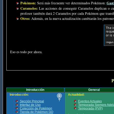
Pokémon:
Gast
Será más frecuente ver determinados Pokémon:
Caramelos:
Las acciones de conseguir Caramelos duplican o cu
profesor también dará 2 Caramelos por cada Pokémon que trans
Otros:
Además, en la nueva actualización cambiarán los patrones
Eso es todo por ahora.
P
Introducción
General
Introducción:
Actualidad:
Sección Principal
Eventos Actuales
Interfaz de Uso
Temporada Siempre Adel
Colección de Pokémon
Temporada (PVP)
Tienda de Pokémon GO