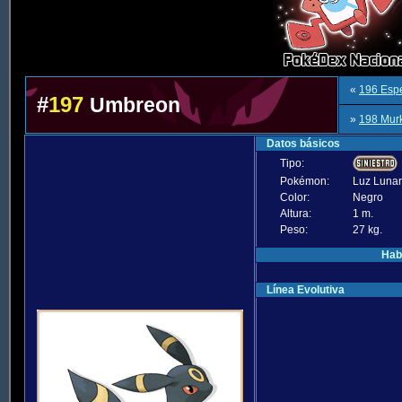
«
196 Esp
#
197
Umbreon
»
198 Mur
Datos básicos
Tipo:
Pokémon:
Luz Lunar
Color:
Negro
Altura:
1 m.
Peso:
27 kg.
Hab
Línea Evolutiva