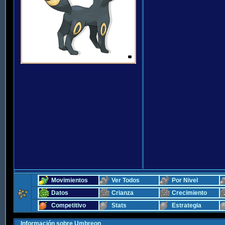
Movimientos
Ver Todos
Por Nivel
Datos
Crianza
Crecimiento
Competitivo
Stats
Estrategia
Información sobre Umbreon