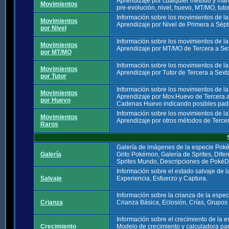
Aprendizaje por cualquier método y mar
Movimientos
pre-evolución, nivel, huevo, MT/MO, tutor
Información sobre los movimientos de l
Movimientos
Aprendizaje por Nivel de Primera a Sép
por Nivel
Información sobre los movimientos de l
Movimientos
Aprendizaje por MT/MO de Tercera a Se
por MT/MO
Información sobre los movimientos de l
Movimientos
Aprendizaje por Tutor de Tercera a Sext
por Tutor
Información sobre los movimientos de l
Movimientos
Aprendizaje por Mov.Huevo de Tercera 
por Huevo
Cadenas Huevo indicando posibles padre
Información sobre los movimientos de l
Movimientos
Aprendizaje por otros métodos de Terce
Raros
Galería de imágenes de la especie Pok
Galería
Grito Pokémon, Galería de Sprites, Dife
Sprites Mundo, Descripciones de PokéD
Información sobre el estado salvaje de 
Salvaje
Experiencia, Esfuerzo y Captura.
Información sobre la crianza de la espe
Crianza
Crianza Básica, Eclosión, Crías, Grupos
Información sobre el crecimiento de la
Crecimiento
Modelo de crecimiento y calculadora par