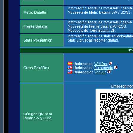
Información sobre los movesets ingame
Metro Batalla
Movesets de Metro Batalla BW y B2W2.
Información sobre los movesets ingame
Frente Batalla
Movesets de Frente Batalla PtHGSS.
Movesets de Torre Batalla DP.
Información sobre los stats en Pokéathl
Stats Pokéathlon
Stats y pruebas recomendadas.
In
Umbreon en
WikiDex
Otras PokéDex
Umbreon en
Bulbapedia
Umbreon en
Veekun
Umbreon no
Códigos QR para
Pkmn Sol y Luna