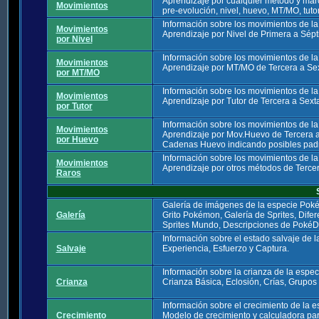
Aprendizaje por cualquier método y mar
Movimientos
pre-evolución, nivel, huevo, MT/MO, tutor
Información sobre los movimientos de l
Movimientos
Aprendizaje por Nivel de Primera a Sép
por Nivel
Información sobre los movimientos de l
Movimientos
Aprendizaje por MT/MO de Tercera a Se
por MT/MO
Información sobre los movimientos de l
Movimientos
Aprendizaje por Tutor de Tercera a Sext
por Tutor
Información sobre los movimientos de l
Movimientos
Aprendizaje por Mov.Huevo de Tercera 
por Huevo
Cadenas Huevo indicando posibles padre
Información sobre los movimientos de l
Movimientos
Aprendizaje por otros métodos de Terce
Raros
Galería de imágenes de la especie Pok
Galería
Grito Pokémon, Galería de Sprites, Dife
Sprites Mundo, Descripciones de PokéD
Información sobre el estado salvaje de 
Salvaje
Experiencia, Esfuerzo y Captura.
Información sobre la crianza de la espe
Crianza
Crianza Básica, Eclosión, Crías, Grupos
Información sobre el crecimiento de la
Crecimiento
Modelo de crecimiento y calculadora par