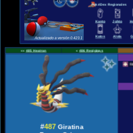
PokéDex Regionales
Kanto
Johto
H
Kalos
Alola
G
Actualizado a versión 0.423.1
««
485 Heatran
«
486 Regigigas
#
487
Giratina