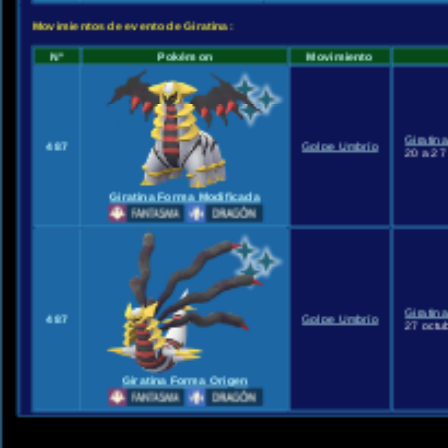
Movimientos de evento de Giratina:
Nº
Pokémon
Movimiento
Giratin
487
Golpe Umbrío
20 a 27
Giratina Forma Modificada
Giratin
487
Golpe Umbrío
27 octu
Giratina Forma Origen