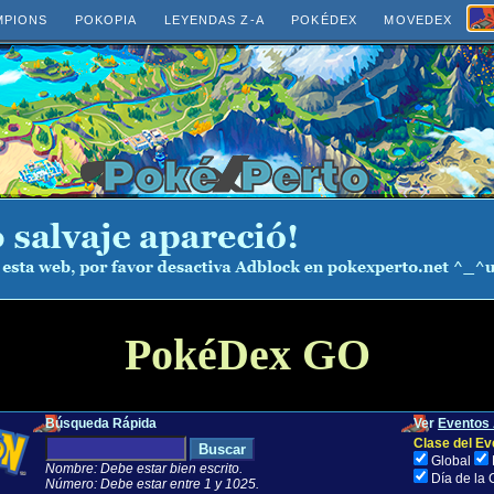
MPIONS
POKOPIA
LEYENDAS Z-A
POKÉDEX
MOVEDEX
PokéDex GO
Búsqueda Rápida
Ver
Eventos 
Clase del Ev
Global
Nombre: Debe estar bien escrito.
Día de la
Número: Debe estar entre 1 y 1025.