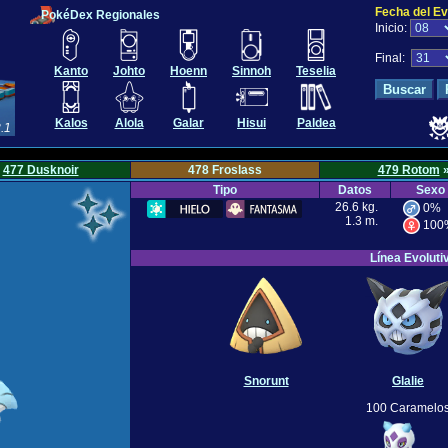
Fecha del Ev
PokéDex Regionales
Inicio:
Final:
Kanto
Johto
Hoenn
Sinnoh
Teselia
Kalos
Alola
Galar
Hisui
Paldea
.1
«
477 Dusknoir
478 Froslass
479 Rotom
Tipo
Datos
Sexo
26.6 kg.
0%
1.3 m.
100
Línea Evoluti
Snorunt
Glalie
100 Caramelo