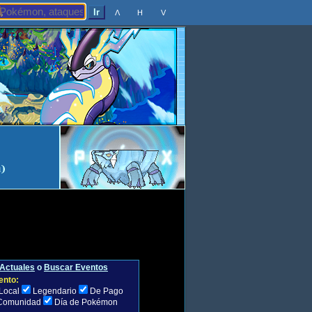
Λ
H
V
Actuales
o
Buscar Eventos
ento:
Local
Legendario
De Pago
 Comunidad
Día de Pokémon