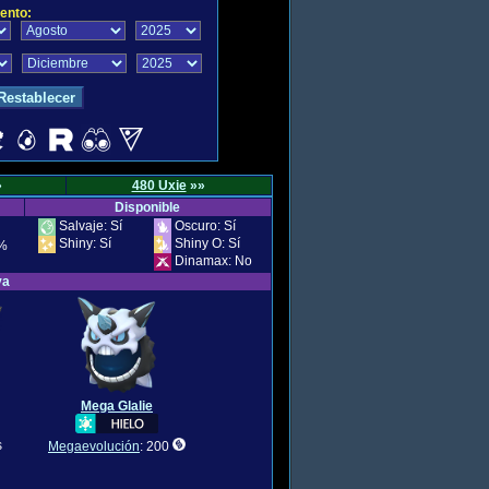
ento:
»
480 Uxie
»»
Disponible
Salvaje: Sí
Oscuro: Sí
Shiny: Sí
Shiny O: Sí
%
Dinamax: No
va
Mega Glalie
s
Megaevolución
: 200