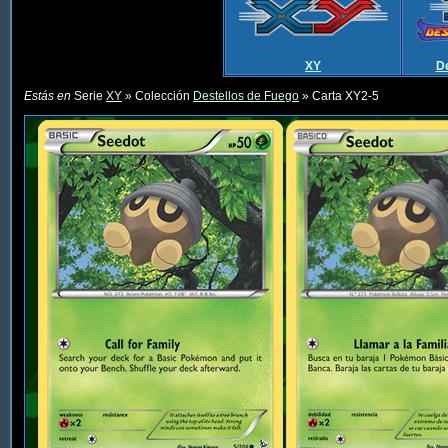
XY
De
Estás en
Serie
XY
» Colección
Destellos de Fuego
» Carta XY2-5