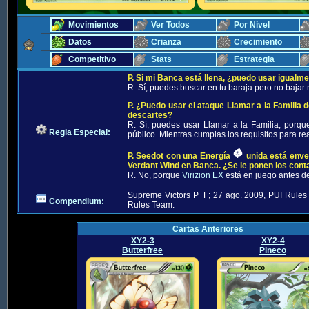
Movimientos
Ver Todos
Por Nivel
Datos
Crianza
Crecimiento
Competitivo
Stats
Estrategia
P. Si mi Banca está llena, ¿puedo usar igualme
R. Sí, puedes buscar en tu baraja pero no baja
P. ¿Puedo usar el ataque Llamar a la Familia d
descartes?
R. Sí, puedes usar Llamar a la Familia, porqu
Regla Especial:
público. Mientras cumplas los requisitos para re
P. Seedot con una Energía
unida está enve
Verdant Wind en Banca. ¿Se le ponen los cont
R. No, porque
Virizion EX
está en juego antes de
Supreme Victors P+F; 27 ago. 2009, PUI Rules
Compendium:
Rules Team.
Cartas Anteriores
XY2-3
XY2-4
Butterfree
Pineco