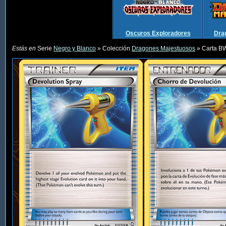
Oscuros Exploradores
Dra
Estás en
Serie
Negro y Blanco
» Colección
Dragones Majestuosos
» Carta B