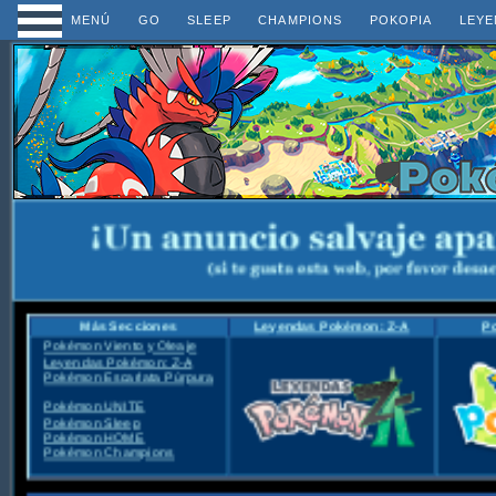
MENÚ
GO
SLEEP
CHAMPIONS
POKOPIA
LEYE
Más Secciones
Leyendas Pokémon: Z-A
P
Pokémon Viento y Oleaje
Leyendas Pokémon: Z-A
Pokémon Escarlata Púrpura
Pokémon UNITE
Pokémon Sleep
Pokémon HOME
Pokémon Champions