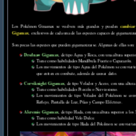
cambiar
Los Pokémon Ginamax se vuelven más grandes y pueden
Gigamax
, exclusivos de cada una de las especies capaces de gigamaxiza
Son pocas las especies que pueden gigamaxizarse. Algunas de ellas son:
Drednaw Gigamax
, de tipo Agua y Roca, con una altura superi
Tiene como habilidades Mandíbula Fuerte o Caparazón.
Los movimientos de tipo Agua del Pokémon se conviert
que entren en combate, además de causar daño.
Corviknight Gigamax
, de tipo Volador y Acero, con una altura
Tiene como habilidades Presión o Nerviosismo.
Los movimientos de tipo Volador del Pokémon se con
Reflejo, Pantalla de Luz, Púas y Campo Eléctrico.
Alcremie Gigamax
, de tipo Hada, con una altura superior a lo
Tiene como habilidad Velo Dulce.
Los movimientos de tipo Hada del Pokémon se convierte