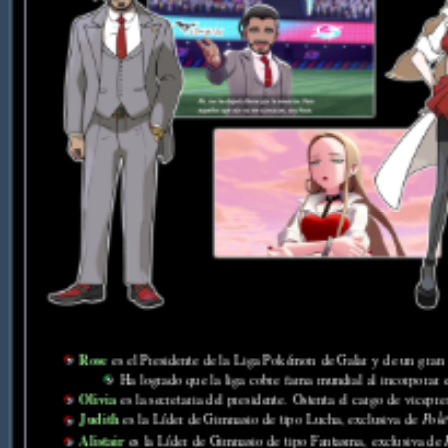
Rose
es el Presidente de la Liga Pokémon de Galar y de un gra
Ha logrado que la liga cobre fama mundial al incorporar
Olivia
es la secretaria del presidente. Ostenta el cargo de vicepre
Judith
es la Líder de Gimnasio de tipo Lucha, exclusiva de
Pok
Alistair
es la Líder de Gimnasio de tipo Fantasma, exclusiva de