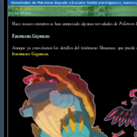
Novedades de Pokémon Espada y Escudo: fenómeno Gigamax, nuevos pe
08 Jul 2019 - 17:34
0 comentario/s
por
Dharen
Hace escasos minutos se han anunciado algunas novedades de
Pokémon 
Fenómeno Gigamax
:
Aunque ya conocíamos los detalles del fenómeno Dinamax, que puede da
fenómeno Gigamax
.