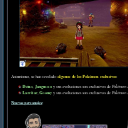
algunos de los Pokémon exclusivos
Asismismo, se han revelado
:
Deino
Jangmo-o
,
y sus evoluciones son exclusivos de
Pokémon 
Larvitar
Goomy
,
y sus evoluciones son exclusivos de
Pokémon 
Nuevos personajes
: