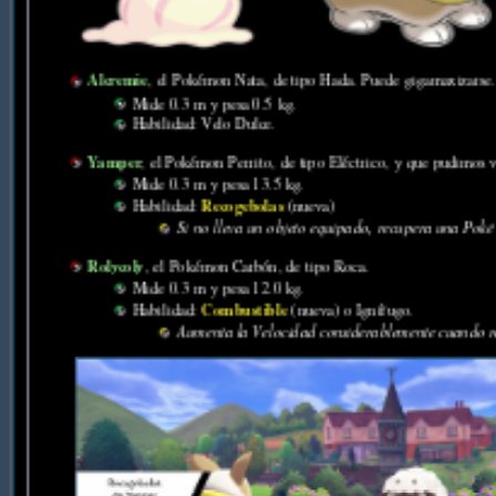
Alcremie
, el Pokémon Nata, de tipo Hada. Puede gigamaxizarse
Mide 0.3 m y pesa 0.5 kg.
Habilidad: Velo Dulce.
Yamper
, el Pokémon Perrito, de tipo Eléctrico, y que pudimos 
Mide 0.3 m y pesa 13.5 kg.
Recogebolas
Habilidad:
(nueva)
Si no lleva un objeto equipado, recupera una Poké
Rolycoly
, el Pokémon Carbón, de tipo Roca.
Mide 0.3 m y pesa 12.0 kg.
Combustible
Habilidad:
(nueva) o Ignífugo.
Aumenta la Velocidad considerablemente cuando 