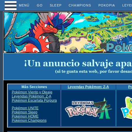
MENÚ
GO
SLEEP
CHAMPIONS
POKOPIA
LEYE
Más Secciones
Leyendas Pokémon: Z-A
P
Pokémon Viento y Oleaje
Leyendas Pokémon: Z-A
Pokémon Escarlata Púrpura
Pokémon UNITE
Pokémon Sleep
Pokémon HOME
Pokémon Champions