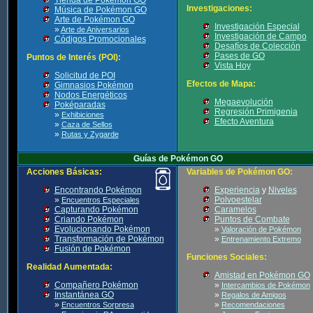
Investigaciones:
Música de Pokémon GO
Arte de Pokémon GO
Investigación Especial
»
Arte de Aniversarios
Investigación de Campo
Códigos Promocionales
Desafíos de Colección
Pases de GO
Puntos de Interés (POI):
Vista Hoy
Solicitud de POI
Efectos de Mapa:
Gimnasios Pokémon
Nodos Energéticos
Megaevolución
Poképaradas
Regresión Primigenia
»
Exhibiciones
Efecto Aventura
»
Caza de Sellos
»
Rutas y Zygarde
Guías de Pokémon GO
Acciones Básicas:
Variables de Pokémon GO:
Encontrando Pokémon
Experiencia
y
Niveles
»
Polvoestelar
Encuentros Especiales
Capturando Pokémon
Caramelos
Criando Pokémon
Puntos de Combate
Evolucionando Pokémon
»
Valoración de Pokémon
Transformación de Pokémon
»
Entrenamiento Extremo
Fusión de Pokémon
Funciones Sociales:
Realidad Aumentada:
Amistad en Pokémon GO
Compañero Pokémon
»
Intercambios de Pokémon
Instantánea GO
»
Regalos de Amigos
»
»
Encuentros Sorpresa
Recomendaciones