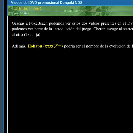
Videos del DVD promocional Dengeki NDS
23 Jul 2010 - 00:47
0 comentario/s
por
Melkor
Gracias a PokeBeach podemos ver estos dos vídeos presentes en el D
podemos ver parte de la introducción del juego. Cheren escoge al start
al otro (Tsutarja).
Hokapu (ホカプー)
Además,
podría ser el nombre de la evolución de P