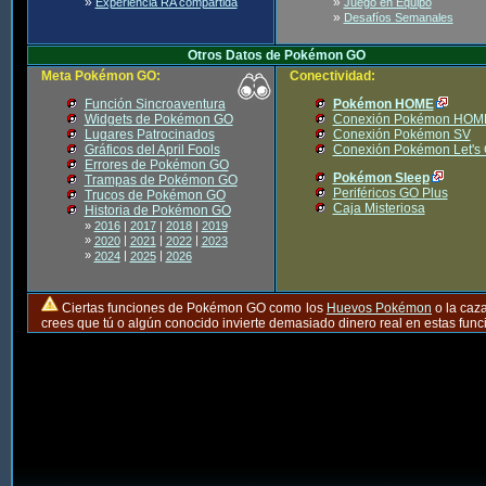
»
»
Experiencia RA compartida
Juego en Equipo
»
Desafíos Semanales
Otros Datos de Pokémon GO
Meta Pokémon GO:
Conectividad:
Función Sincroaventura
Pokémon HOME
Widgets de Pokémon GO
Conexión Pokémon HOM
Lugares Patrocinados
Conexión Pokémon SV
Gráficos del April Fools
Conexión Pokémon Let's
Errores de Pokémon GO
Pokémon Sleep
Trampas de Pokémon GO
Periféricos GO Plus
Trucos de Pokémon GO
Caja Misteriosa
Historia de Pokémon GO
»
2016
|
2017
|
2018
|
2019
»
|
|
|
2020
2021
2022
2023
»
|
|
2024
2025
2026
Ciertas funciones de Pokémon GO como los
Huevos Pokémon
o la caz
crees que tú o algún conocido invierte demasiado dinero real en estas fu