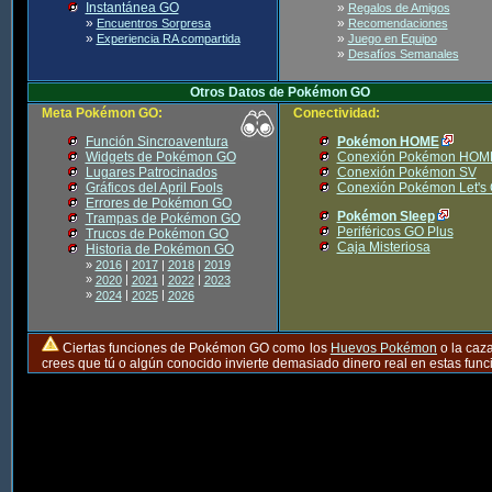
Instantánea GO
»
Regalos de Amigos
»
»
Encuentros Sorpresa
Recomendaciones
»
»
Experiencia RA compartida
Juego en Equipo
»
Desafíos Semanales
Otros Datos de Pokémon GO
Meta Pokémon GO:
Conectividad:
Función Sincroaventura
Pokémon HOME
Widgets de Pokémon GO
Conexión Pokémon HOM
Lugares Patrocinados
Conexión Pokémon SV
Gráficos del April Fools
Conexión Pokémon Let's
Errores de Pokémon GO
Pokémon Sleep
Trampas de Pokémon GO
Periféricos GO Plus
Trucos de Pokémon GO
Caja Misteriosa
Historia de Pokémon GO
»
2016
|
2017
|
2018
|
2019
»
|
|
|
2020
2021
2022
2023
»
|
|
2024
2025
2026
Ciertas funciones de Pokémon GO como los
Huevos Pokémon
o la caz
crees que tú o algún conocido invierte demasiado dinero real en estas fu