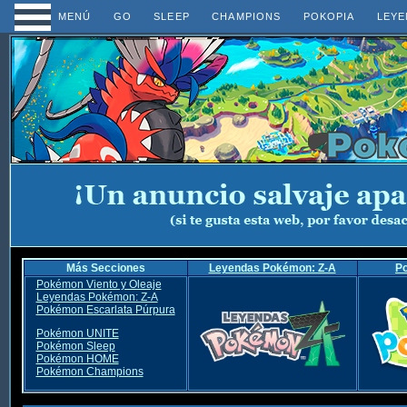
MENÚ
GO
SLEEP
CHAMPIONS
POKOPIA
LEYE
Más Secciones
Leyendas Pokémon: Z-A
P
Pokémon Viento y Oleaje
Leyendas Pokémon: Z-A
Pokémon Escarlata Púrpura
Pokémon UNITE
Pokémon Sleep
Pokémon HOME
Pokémon Champions