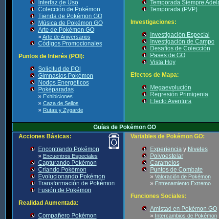
Interfaz de Uso
Temporada Siempre Adel
Colección de Pokémon
Temporada (PVP)
Tienda de Pokémon GO
Investigaciones:
Música de Pokémon GO
Arte de Pokémon GO
Investigación Especial
»
Arte de Aniversarios
Investigación de Campo
Códigos Promocionales
Desafíos de Colección
Pases de GO
Puntos de Interés (POI):
Vista Hoy
Solicitud de POI
Efectos de Mapa:
Gimnasios Pokémon
Nodos Energéticos
Megaevolución
Poképaradas
Regresión Primigenia
»
Exhibiciones
Efecto Aventura
»
Caza de Sellos
»
Rutas y Zygarde
Guías de Pokémon GO
Acciones Básicas:
Variables de Pokémon GO:
Encontrando Pokémon
Experiencia
y
Niveles
»
Polvoestelar
Encuentros Especiales
Capturando Pokémon
Caramelos
Criando Pokémon
Puntos de Combate
Evolucionando Pokémon
»
Valoración de Pokémon
Transformación de Pokémon
»
Entrenamiento Extremo
Fusión de Pokémon
Funciones Sociales:
Realidad Aumentada:
Amistad en Pokémon GO
Compañero Pokémon
»
Intercambios de Pokémon