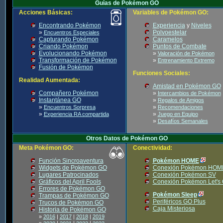
Guías de Pokémon GO
Acciones Básicas:
Variables de Pokémon GO:
Encontrando Pokémon
Experiencia
y
Niveles
»
Polvoestelar
Encuentros Especiales
Capturando Pokémon
Caramelos
Criando Pokémon
Puntos de Combate
Evolucionando Pokémon
»
Valoración de Pokémon
Transformación de Pokémon
»
Entrenamiento Extremo
Fusión de Pokémon
Funciones Sociales:
Realidad Aumentada:
Amistad en Pokémon GO
Compañero Pokémon
»
Intercambios de Pokémon
Instantánea GO
»
Regalos de Amigos
»
»
Encuentros Sorpresa
Recomendaciones
»
»
Experiencia RA compartida
Juego en Equipo
»
Desafíos Semanales
Otros Datos de Pokémon GO
Meta Pokémon GO:
Conectividad:
Función Sincroaventura
Pokémon HOME
Widgets de Pokémon GO
Conexión Pokémon HOM
Lugares Patrocinados
Conexión Pokémon SV
Gráficos del April Fools
Conexión Pokémon Let's
Errores de Pokémon GO
Pokémon Sleep
Trampas de Pokémon GO
Periféricos GO Plus
Trucos de Pokémon GO
Caja Misteriosa
Historia de Pokémon GO
»
2016
|
2017
|
2018
|
2019