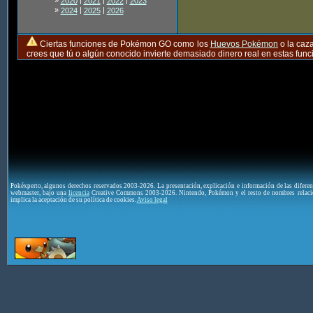
»
|
|
|
2020
2021
2022
2023
»
|
|
2024
2025
2026
Ciertas funciones de Pokémon GO como los
Huevos Pokémon
o la caz
crees que tú o algún conocido invierte demasiado dinero real en estas fu
Pokéxperto, algunos derechos reservados 2003-2026. La presentación, explicación e información de las difere
webmaster, bajo una
licencia
Creative Commons 2003-2026. Nintendo, Pokémon y el resto de nombres relaci
implica la aceptación de su política de cookies.
Aviso legal