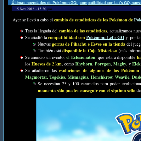
Últimas novedades de Pokémon GO: ¡compatibilidad con Let's GO, nuev
15 Nov 2018 - 15:20
por
cambio de estadísticas de los Pokémon de
Po
Ayer se llevó a cabo el
cambio de las estadísticas
Tras la llegada del
, actualizamos nue
compatibilidad con
Pokémon: Let's GO
Se añadió la
y, por ta
gorras de Pikachu e Eevee en la tienda
Nuevas
del jueg
disponible la Caja Misteriosa
También está
(más inform
el Eclosionatón
ha
Se anunció un evento,
, que estará disponible
Huevos de 2 km
Rhyhorn
Porygon
Magby
Elek
los
, como
,
,
, y
evoluciones de algunos de los Pokémon 
Se añadieron las
Magmortar, Togekiss, Mismagius, Honchkrow, Weavile, Duskn
Se necesitan 25 y 100 caramelos para poder evolucion
momento sólo puedes conseguir con el séptimo sello
de