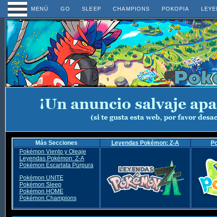
MENÚ
GO
SLEEP
CHAMPIONS
POKOPIA
LEYE
Más Secciones
Leyendas Pokémon: Z-A
P
Pokémon Viento y Oleaje
Leyendas Pokémon: Z-A
Pokémon Escarlata Púrpura
Pokémon UNITE
Pokémon Sleep
Pokémon HOME
Pokémon Champions