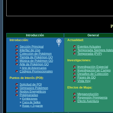
P
Introducción
General
Introducción:
Actualidad:
Sección Principal
Eventos Actuales
Interfaz de Uso
Temporada Siempre Adel
Colección de Pokémon
Temporada (PVP)
Tienda de Pokémon GO
Investigaciones:
Música de Pokémon GO
Arte de Pokémon GO
Investigación Especial
»
Arte de Aniversarios
Investigación de Campo
Códigos Promocionales
Desafíos de Colección
Pases de GO
Puntos de Interés (POI):
Vista Hoy
Solicitud de POI
Efectos de Mapa:
Gimnasios Pokémon
Nodos Energéticos
Megaevolución
Poképaradas
Regresión Primigenia
»
Exhibiciones
Efecto Aventura
»
Caza de Sellos
»
Rutas y Zygarde