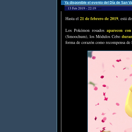
Ya disponible el evento del Día de San 
13 Feb 2019 - 22:19
por
21 de febrero de 2019
Hasta el
, está d
aparecen con
Los Pokémon rosados
duran
(Smoochum), los Módulos Cebo
forma de corazón como recompensa de la