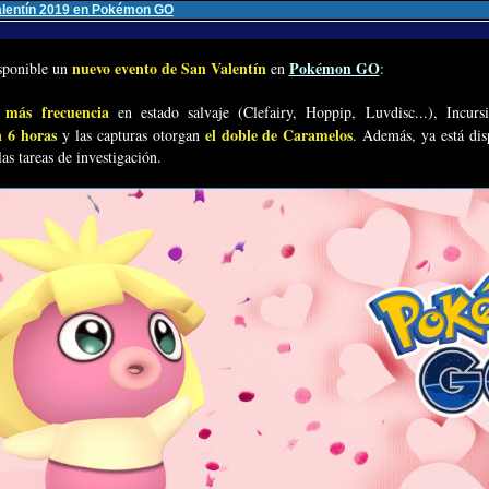
Valentín 2019 en Pokémon GO
nuevo evento de San Valentín
Pokémon GO
isponible un
en
:
 más frecuencia
en estado salvaje (Clefairy, Hoppip, Luvdisc...), Incur
 6 horas
el doble de Caramelos
y las capturas otorgan
. Además, ya está di
s tareas de investigación.