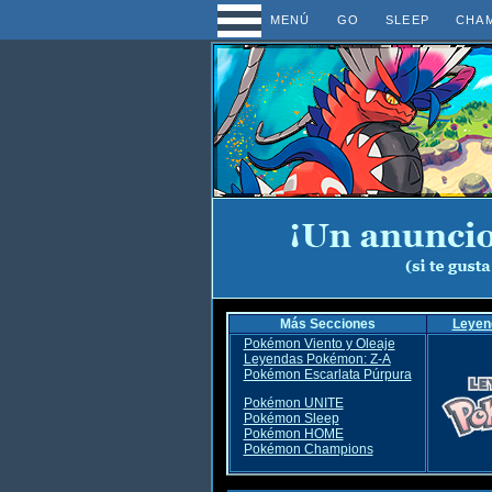
MENÚ
GO
SLEEP
CHA
Más Secciones
Leyen
Pokémon Viento y Oleaje
Leyendas Pokémon: Z-A
Pokémon Escarlata Púrpura
Pokémon UNITE
Pokémon Sleep
Pokémon HOME
Pokémon Champions