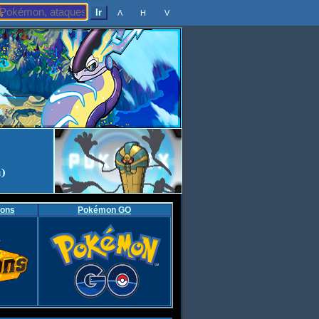
Λ
H
V
ons
Pokémon GO