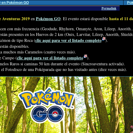
9 en Pokémon GO
Po
Permalink
 Aventuras 2019
Pokémon GO
hasta el 11 d
en
. El evento estará disponible
cen con más frecuencia (Geodude, Rhyhorn, Omanyte, Aron, Lileep, Anorith..
án presentes en los Huevos de 2 km (Onix, Larvitar, Lileep, Anorith, Shieldo
clic aquí para ver el listado completo
kémon de tipo Roca (
).
están disponibles.
a muchos más Caramelos (cuatro veces más).
clic aquí para ver el listado completo
de Campo (
).
melos Raros si caminas 50 km durante el evento (Sincroaventura activada).
el Fotodisco de una Poképarada que no has visitado antes (diez veces más).