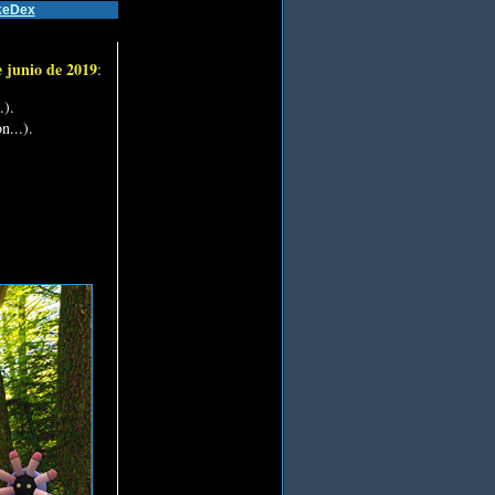
keDex
e junio de 2019
:
.).
n...).