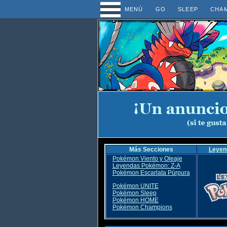
MENÚ
GO
SLEEP
CHA
Más Secciones
Leyen
Pokémon Viento y Oleaje
Leyendas Pokémon: Z-A
Pokémon Escarlata Púrpura
Pokémon UNITE
Pokémon Sleep
Pokémon HOME
Pokémon Champions