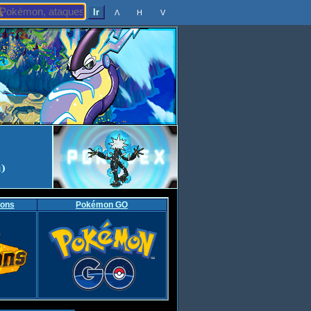
Λ
H
V
ons
Pokémon GO