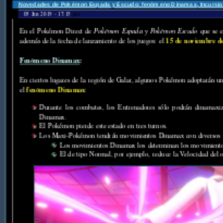
Novedades de Pokémon Espada y Escudo: fenómeno Dinamax, Incursione
05 Jun 2019 - 17:15
por
En el Pokémon Direct de
Pokémon Espada y Pokémon Escudo
que se e
15 de noviembre d
además de la fecha de lanzamiento de los juegos: el
Fenómeno Dinamax
:
En ciertos lugares de la región de Galar, algunos Pokémon adoptarán un
fenómeno Dinamax
el
:
Durante los combates, los Entrenadores sólo podrán dinamax
Dinamax.
El Pokémon pierde este estado en tres turnos.
Los Maxi-Pokémon tendrán movimientos Dinamax con diversos e
Los movimientos Dinamax los determinan los movimientos
El de tipo Normal, por ejemplo, reduce la Velocidad del 