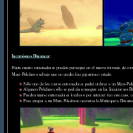
Incursiones Dinamax
:
Hasta cuatro entrenadores pueden participar en el nuevo formato de 
Maxi-Pokémon salvaje que no perderá su gigantesco estado:
Sólo uno de los cuatro entrenadores podrá utilizar a un Maxi-P
Algunos Pokémon sólo se podrán conseguir en las Incursiones D
Pueden unirse entrenadores locales o por internet (en este caso,
Para atrapar a un Maxi-Pokémon necesitas la Muñequera Dinama