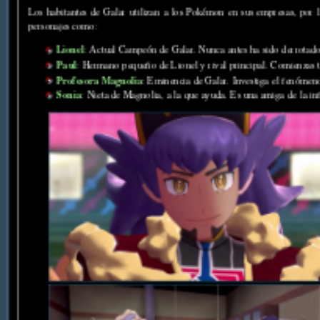
Los habitantes de Galar utilizan a los Pokémon en sus empresas, por 
personajes como:
Lionel
: Actual Campeón de Galar. Nunca antes ha sido derrotado
Paul
: Hermano pequeño de Lionel y rival principal. Comienzas tu
Profesora Magnolia
: Eminencia de Galar. Investiga el fenóme
Sonia
: Nieta de Magnolia, a la que ayuda. Es una amiga de la in