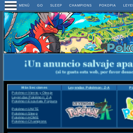
MENÚ
GO
SLEEP
CHAMPIONS
POKOPIA
LEYE
Más Secciones
Leyendas Pokémon: Z-A
P
Pokémon Viento y Oleaje
Leyendas Pokémon: Z-A
Pokémon Escarlata Púrpura
Pokémon UNITE
Pokémon Sleep
Pokémon HOME
Pokémon Champions