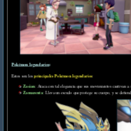
Pokémon legendarios
:
principales Pokémon legendarios
Estos son los
:
Zacian
: Ataca con tal elegancia que sus movimientos cautivan a 
Zamazenta
: Lleva un escudo que protege su cuerpo, y se defien