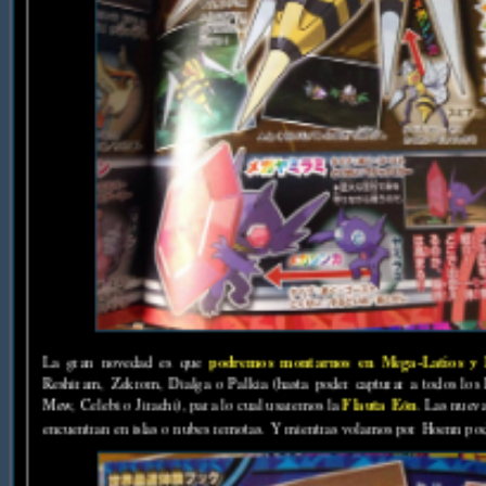
podremos montarnos en Mega-Latios y 
La gran novedad es que
Reshiram, Zekrom, Dialga o Palkia (hasta poder capturar a todos l
Flauta Eón
Mew, Celebi o Jirachi), para lo cual usaremos la
. Las nuev
encuentran en islas o nubes remotas. Y mientras volamos por Hoenn po