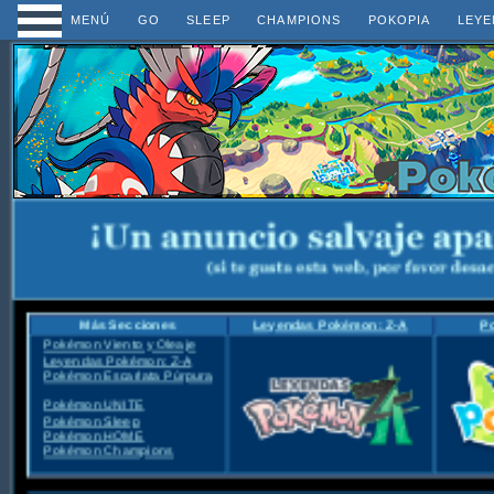
MENÚ
GO
SLEEP
CHAMPIONS
POKOPIA
LEYE
Más Secciones
Leyendas Pokémon: Z-A
P
Pokémon Viento y Oleaje
Leyendas Pokémon: Z-A
Pokémon Escarlata Púrpura
Pokémon UNITE
Pokémon Sleep
Pokémon HOME
Pokémon Champions