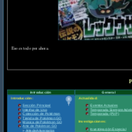
Eso es todo por ahora.
P
Introducción
General
Introducción:
Actualidad:
Sección Principal
Eventos Actuales
Interfaz de Uso
Temporada Siempre Adel
Colección de Pokémon
Temporada (PVP)
Tienda de Pokémon GO
Investigaciones:
Música de Pokémon GO
Arte de Pokémon GO
Investigación Especial
»
Arte de Aniversarios