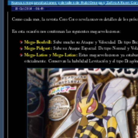
Nuevas megaevoluciones y detalles de Rubí Omega y Zafiro Alfa en Cor
10 Oct 2014 - 08:49
por
Como cada mes, la revista Coro Coro revela nuevos detalles de los pró
En esta ocasión nos confirman las siguientes megaevoluciones:
Mega-Beedrill:
Sube mucho su Ataque y Velocidad. De tipo Bich
Mega-Pidgeot:
Sube su Ataque Especial. De tipo Normal y Volad
Mega-Latios y Mega-Latias:
Estas megaevoluciones ya estaban
oficialmente. Conservan la habilidad Levitación y el tipo Dragón