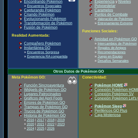
Encontrando Pokémon
Experiencia
y
Niveles
»
Polvoestelar
Encuentros Especiales
Capturando Pokémon
Caramelos
Criando Pokémon
Puntos de Combate
Evolucionando Pokémon
»
Valoración de Pokémon
Transformación de Pokémon
»
Entrenamiento Extremo
Fusión de Pokémon
Funciones Sociales:
Realidad Aumentada:
Amistad en Pokémon GO
Compañero Pokémon
»
Intercambios de Pokémon
Instantánea GO
»
Regalos de Amigos
»
»
Encuentros Sorpresa
Recomendaciones
»
»
Experiencia RA compartida
Juego en Equipo
»
Desafíos Semanales
Otros Datos de Pokémon GO
Meta Pokémon GO:
Conectividad:
Función Sincroaventura
Pokémon HOME
Widgets de Pokémon GO
Conexión Pokémon HOM
Lugares Patrocinados
Conexión Pokémon SV
Gráficos del April Fools
Conexión Pokémon Let's
Errores de Pokémon GO
Pokémon Sleep
Trampas de Pokémon GO
Periféricos GO Plus
Trucos de Pokémon GO
Caja Misteriosa
Historia de Pokémon GO
»
2016
|
2017
|
2018
|
2019
»
|
|
|
2020
2021
2022
2023
»
|
|
2024
2025
2026