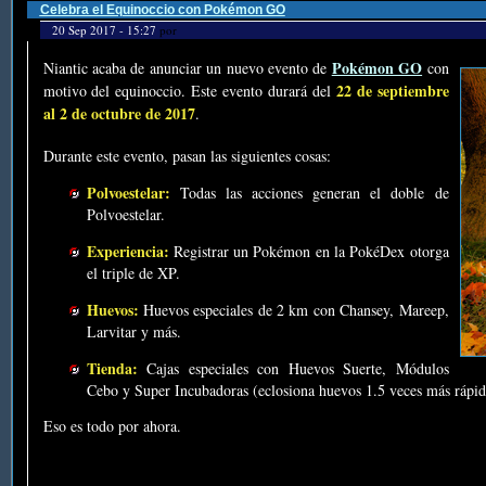
Celebra el Equinoccio con Pokémon GO
20 Sep 2017 - 15:27
por
Pokémon GO
Niantic acaba de anunciar un nuevo evento de
con
22 de septiembre
motivo del equinoccio. Este evento durará del
al 2 de octubre de 2017
.
Durante este evento, pasan las siguientes cosas:
Polvoestelar:
Todas las acciones generan el doble de
Polvoestelar.
Experiencia:
Registrar un Pokémon en la PokéDex otorga
el triple de XP.
Huevos:
Huevos especiales de 2 km con Chansey, Mareep,
Larvitar y más.
Tienda:
Cajas especiales con Huevos Suerte, Módulos
Cebo y Super Incubadoras (eclosiona huevos 1.5 veces más rápid
Eso es todo por ahora.