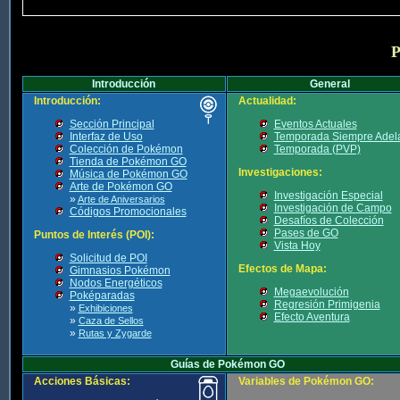
P
Introducción
General
Introducción:
Actualidad:
Sección Principal
Eventos Actuales
Interfaz de Uso
Temporada Siempre Adel
Colección de Pokémon
Temporada (PVP)
Tienda de Pokémon GO
Investigaciones:
Música de Pokémon GO
Arte de Pokémon GO
Investigación Especial
»
Arte de Aniversarios
Investigación de Campo
Códigos Promocionales
Desafíos de Colección
Pases de GO
Puntos de Interés (POI):
Vista Hoy
Solicitud de POI
Efectos de Mapa:
Gimnasios Pokémon
Nodos Energéticos
Megaevolución
Poképaradas
Regresión Primigenia
»
Exhibiciones
Efecto Aventura
»
Caza de Sellos
»
Rutas y Zygarde
Guías de Pokémon GO
Acciones Básicas:
Variables de Pokémon GO: