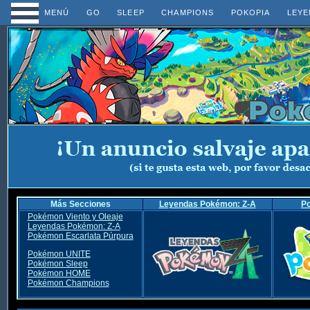
MENÚ
GO
SLEEP
CHAMPIONS
POKOPIA
LEYE
Más Secciones
Leyendas Pokémon: Z-A
P
Pokémon Viento y Oleaje
Leyendas Pokémon: Z-A
Pokémon Escarlata Púrpura
Pokémon UNITE
Pokémon Sleep
Pokémon HOME
Pokémon Champions