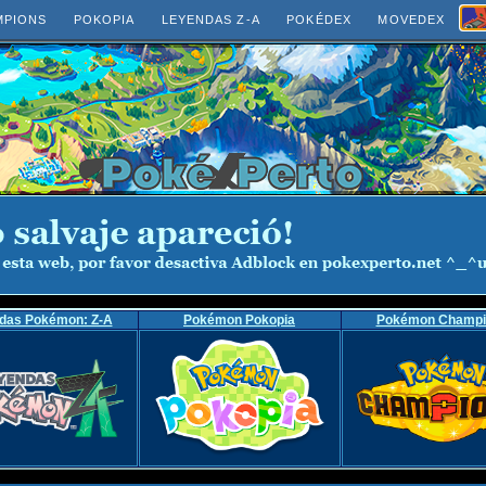
MPIONS
POKOPIA
LEYENDAS Z-A
POKÉDEX
MOVEDEX
das Pokémon: Z-A
Pokémon Pokopia
Pokémon Champi