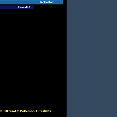
PokeDex
Permalink
 Ultrasol y Pokémon Ultraluna
.