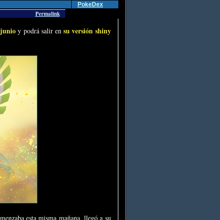
PokeDex
Permalink
 junio
su versión shiny
y podrá salir en
omenzaba esta misma mañana, llegó a su