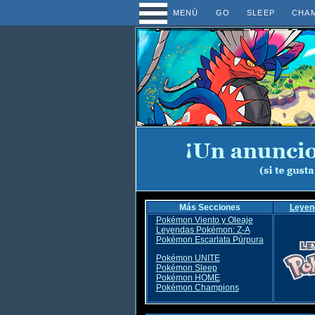
MENÚ
GO
SLEEP
CHA
Más Secciones
Leyen
Pokémon Viento y Oleaje
Leyendas Pokémon: Z-A
Pokémon Escarlata Púrpura
Pokémon UNITE
Pokémon Sleep
Pokémon HOME
Pokémon Champions