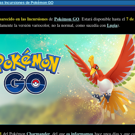
las Incursiones de Pokémon GO
arecido en las Incursiones
Pokémon GO
7 de
de
. Estará disponible hasta el
Lugia
lamente la versión variocolor, no la normal, como sucedía con
).
d
Charmander
os informamos
del Pokémon
, del que
hace unos días y que c