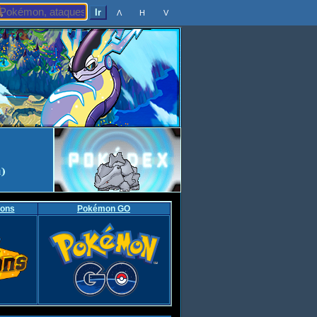
Λ
H
V
ons
Pokémon GO