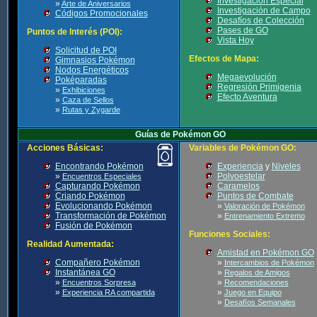
Investigación Especial
»
Arte de Aniversarios
Investigación de Campo
Códigos Promocionales
Desafíos de Colección
Pases de GO
Puntos de Interés (POI):
Vista Hoy
Solicitud de POI
Efectos de Mapa:
Gimnasios Pokémon
Nodos Energéticos
Megaevolución
Poképaradas
Regresión Primigenia
»
Exhibiciones
Efecto Aventura
»
Caza de Sellos
»
Rutas y Zygarde
Guías de Pokémon GO
Acciones Básicas:
Variables de Pokémon GO:
Encontrando Pokémon
Experiencia
y
Niveles
»
Polvoestelar
Encuentros Especiales
Capturando Pokémon
Caramelos
Criando Pokémon
Puntos de Combate
Evolucionando Pokémon
»
Valoración de Pokémon
Transformación de Pokémon
»
Entrenamiento Extremo
Fusión de Pokémon
Funciones Sociales:
Realidad Aumentada:
Amistad en Pokémon GO
Compañero Pokémon
»
Intercambios de Pokémon
Instantánea GO
»
Regalos de Amigos
»
»
Encuentros Sorpresa
Recomendaciones
»
»
Experiencia RA compartida
Juego en Equipo
»
Desafíos Semanales