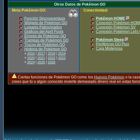
Otros Datos de Pokémon GO
Meta Pokémon GO:
Conectividad:
Función Sincroaventura
Pokémon HOME
Widgets de Pokémon GO
Conexión Pokémon HOM
Lugares Patrocinados
Conexión Pokémon SV
Gráficos del April Fools
Conexión Pokémon Let's
Errores de Pokémon GO
Pokémon Sleep
Trampas de Pokémon GO
Periféricos GO Plus
Trucos de Pokémon GO
Caja Misteriosa
Historia de Pokémon GO
»
2016
|
2017
|
2018
|
2019
»
|
|
|
2020
2021
2022
2023
»
|
|
2024
2025
2026
Ciertas funciones de Pokémon GO como los
Huevos Pokémon
o la caz
crees que tú o algún conocido invierte demasiado dinero real en estas fu