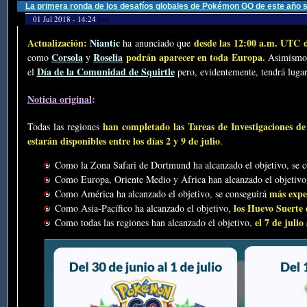
La primera ronda de los desafíos globales de Pokémon GO de este año s
01 Jul 2018 - 14:24
por
Actualización:
Niantic
desde las 12:00 a.m. UTC d
ha anunciado que
Corsola
Roselia
podrán aparecer en toda Europa.
como
y
Asimismo,
Día de la Comunidad de Squirtle
el
pero, evidentemente, tendrá lugar
Noticia original
:
han completado las Tareas de Investigaciones 
Todas las regiones
estarán disponibles entre los días 2 y 9 de julio
.
Como la Zona Safari de Dortmund ha alcanzado el objetivo, se 
Como Europa, Oriente Medio y África han alcanzado el objetivo
más exper
Como América ha alcanzado el objetivo, se conseguirá
los Huevo Suerte
Como Asia-Pacífico ha alcanzado el objetivo,
el 7 de julio
Como todas las regiones han alcanzado el objetivo,