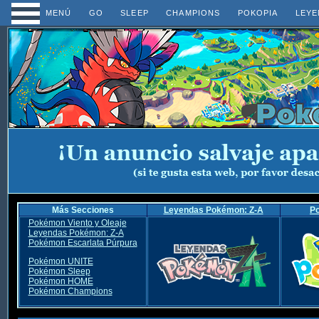
MENÚ
GO
SLEEP
CHAMPIONS
POKOPIA
LEYE
Más Secciones
Leyendas Pokémon: Z-A
P
Pokémon Viento y Oleaje
Leyendas Pokémon: Z-A
Pokémon Escarlata Púrpura
Pokémon UNITE
Pokémon Sleep
Pokémon HOME
Pokémon Champions