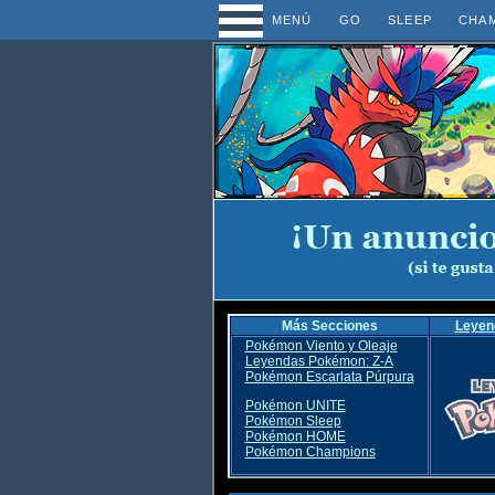
MENÚ
GO
SLEEP
CHA
Más Secciones
Leyen
Pokémon Viento y Oleaje
Leyendas Pokémon: Z-A
Pokémon Escarlata Púrpura
Pokémon UNITE
Pokémon Sleep
Pokémon HOME
Pokémon Champions