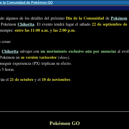
a de la Comunidad de Pokémon GO
Día de la Comunidad
Pokémon
do algunos de los detalles del próximo
de
Chikorita
22 de septiembre de
 al Pokémon
. El evento tendrá lugar el sábado
entre las 11:00 a.m. y las 2:00 p.m.
 siempre:
 cosas:
Chikorita
un movimiento exclusivo aún por anunciar
r
salvajes con
al evo
su versión variocolor
e Pokémon en
(shiny)
.
seguir experiencia (PX) triplican su efecto.
3 horas.
21 de octubre
10 de noviembre
rán el
y el
.
Pokémon GO