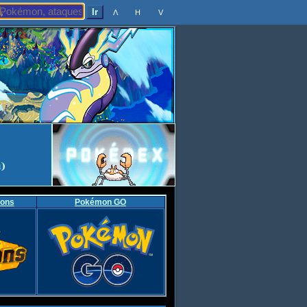
Λ
H
V
ons
Pokémon GO