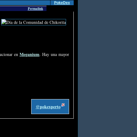
PokeDex
Permalink
Meganium
lucionar en
. Hay una mayor
@pokexperto