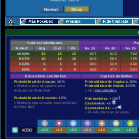
Pokémon Tuerca
Más PokéDex
Principal
P. de Combate
Valores Individuales
Pu
% Perf.
Atq
Def
PS
Nv 15
Nv 20
Nv 25
100,0%
15
15
15
457
610
762
66,7%
10
10
10
423
564
705
33,3%
5
5
5
390
520
650
0,0%
0
0
0
358
477
597
Encuentros con Meltan
Captura de Meltan
Probabilidad de Ataque:
10%
Probabilidad de Captura:
30%
» Meltan ataca al jugador para
Probabilidad de Huida:
100%
rechazar la Poké Ball.
» Ver
más detalles
.
Probabilidad de Evasión:
15%
Polvoestelar:
+100
» Meltan pega un salto para rechazar
Caramelos:
+3
la Poké Ball.
Caramelos XL:
+3
» Puede dar más (al azar).
x0.6
x1.6
x0.6
x0.4
x1.6
x0.6
x0.6