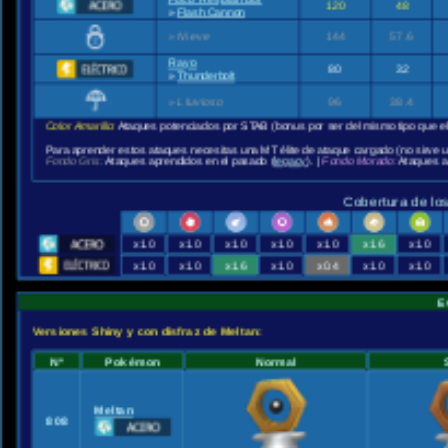
120
48
»
Flash Cannon
»
Nieve
144
57.6
Rayo
80
32
»
Thunderbolt
»
Lluvioso
96
38.4
Color Amarillo:
Ataques potenciados por STAB (bonus por ser del mismo tipo que e
Para aprender estos ataques necesitas una MT élite de ataque cargado (no sirve 
Fondo Gris:
Ataques aprendidos en el pasado (
legacy
). |
Fondo Morado:
Ataques a
Cobertura de lo
x1.0
x1.0
x1.0
x1.0
x1.0
x1.6
x1.0
x1.0
x1.0
x1.6
x1.0
x0.4
x1.0
x1.0
E
Versiones Shiny y con disfraz de Meltan:
Nº
Pokémon
Normal
Meltan
808