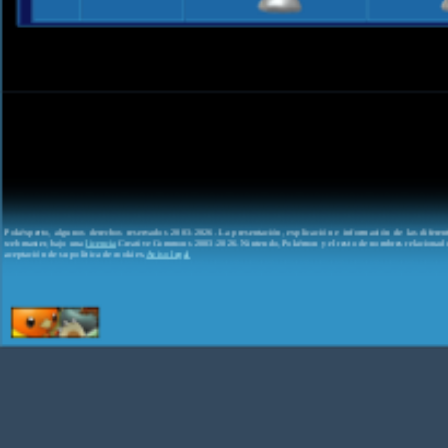
Pokéxperto, algunos derechos reservados 2003-2026. La presentación, explicación e información de las difere
webmaster, bajo una
licencia
Creative Commons 2003-2026. Nintendo, Pokémon y el resto de nombres relacionados
aceptación de su política de cookies.
Aviso legal