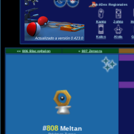
PokéDex Regionales
Kanto
Johto
H
Kalos
Alola
G
Actualizado a versión 0.423.0
««
806 Blacephalon
«
807 Zeraora
#
808
Meltan