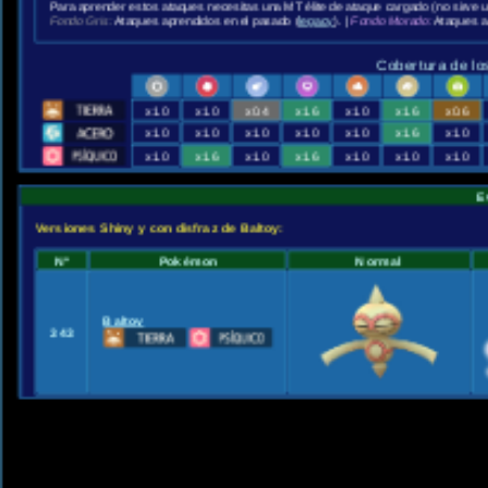
Para aprender estos ataques necesitas una MT élite de ataque cargado (no sirve 
Fondo Gris:
Ataques aprendidos en el pasado (
legacy
). |
Fondo Morado:
Ataques a
Cobertura de lo
x1.0
x1.0
x0.4
x1.6
x1.0
x1.6
x0.6
x1.0
x1.0
x1.0
x1.0
x1.0
x1.6
x1.0
x1.0
x1.6
x1.0
x1.6
x1.0
x1.0
x1.0
E
Versiones Shiny y con disfraz de Baltoy:
Nº
Pokémon
Normal
Baltoy
343