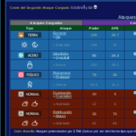
Coste del Segundo Ataque Cargado:
50.000
y 50
Ataques
Ataques Cargados
Co
Tipo
Ataque
Poder
DPS
Excavar
120
26.7
»
Dig
»
Soleado
144
32
Giro Bola
85
24.3
»
Gyro Ball
»
Nieve
102
29.1
Psicorrayo
78
26
»
Psybeam
»
Viento
93.6
31.2
Frustración
10
5
»
Frustration
»
Nublado
12
6
Retribución
35
70
»
Return
»
Nublado
42
84
Color Amarillo:
Ataques potenciados por STAB (bonus por ser del mismo tipo que e