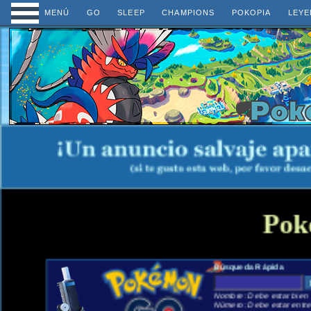
MENÚ
GO
SLEEP
CHAMPIONS
POKOPIA
LEYE
Pok
Búsqueda Rápida
Nombre: Debe estar bien e
Número: Debe estar entre