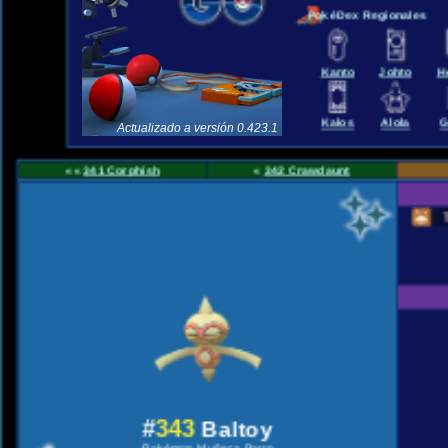
PokéDex Regionales
Kanto
Johto
H
Kalos
Alola
G
Actualizado a versión 0.423.1
««
341 Corphish
«
342 Crawdaunt
#
343
Baltoy