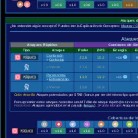
x1.0
x0.6
x1.0
x0.6
x1.0
x0.6
x1.6
Ataques 
¿No entiendes algún concepto? Puedes leer la Explicación de Conceptos:
Mostrar / O
Ataques
Ataques Rápidos
Combates de Gi
Tipo
Ataque
Poder
DPS
Energía
E
Confusión
22.8
15.2
+14
9
»
Confusion
»
Viento
27.4
18.3
Paranormal
13.2
13.2
+11
»
Extrasensory
»
Viento
15.8
15.8
Color Amarillo:
Ataques potenciados por STAB (bonus por ser del mismo tipo que e
Para aprender estos ataques necesitas una MT élite de ataque rápido (no sirve un
Fondo Gris:
Ataques aprendidos en el pasado (
legacy
). |
Fondo Morado:
Ataques a
Cobertura de l
x1.0
x1.6
x1.0
x1.6
x1.0
x1.0
x1.0