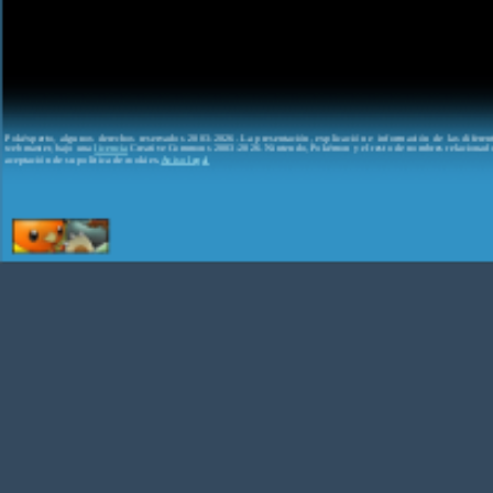
Pokéxperto, algunos derechos reservados 2003-2026. La presentación, explicación e información de las difere
webmaster, bajo una
licencia
Creative Commons 2003-2026. Nintendo, Pokémon y el resto de nombres relacionados
aceptación de su política de cookies.
Aviso legal