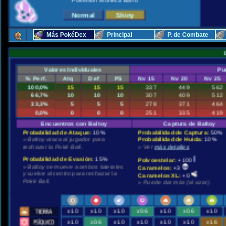
Pokémon Muñeca Barro
Más PokéDex
Principal
P. de Combate
Valores Individuales
Pu
% Perf.
Atq
Def
PS
Nv 15
Nv 20
Nv 25
100,0%
15
15
15
337
449
562
66,7%
10
10
10
307
409
512
33,3%
5
5
5
278
371
464
0,0%
0
0
0
251
335
419
Encuentros con Baltoy
Captura de Baltoy
Probabilidad de Ataque:
10%
Probabilidad de Captura:
50%
» Baltoy ataca al jugador para
Probabilidad de Huida:
10%
rechazar la Poké Ball.
» Ver
más detalles
.
Probabilidad de Evasión:
15%
Polvoestelar:
+100
» Baltoy se mueve a ambos laterales
Caramelos:
+3
y vuelve al centro para rechazar la
Caramelos XL:
+0
Poké Ball.
» Puede dar más (al azar).
x1.0
x1.0
x1.0
x0.6
x1.0
x0.6
x1.0
x1.0
x0.6
x1.0
x1.0
x1.0
x1.0
x1.6