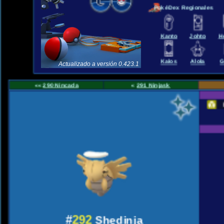
PokéDex Regionales
Kanto
Johto
H
Kalos
Alola
G
Actualizado a versión 0.423.1
««
290 Nincada
«
291 Ninjask
#
292
Shedinja