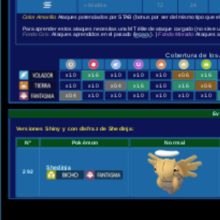
»
Niebla
72
24
Color Amarillo:
Ataques potenciados por STAB (bonus por ser del mismo tipo que e
Para aprender estos ataques necesitas una MT élite de ataque cargado (no sirve 
Fondo Gris:
Ataques aprendidos en el pasado (
legacy
). |
Fondo Morado:
Ataques a
Cobertura de los
x1.0
x1.6
x1.0
x1.0
x1.0
x0.6
x1.6
x1.0
x1.0
x0.4
x1.6
x1.0
x1.6
x0.6
x0.4
x1.0
x1.0
x1.0
x1.0
x1.0
x1.0
Ev
Versiones Shiny y con disfraz de Shedinja:
Nº
Pokémon
Normal
Shedinja
292