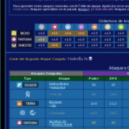
Para aprender estos ataques necesitas una MT élite de ataque rápido (no sirve un
Fondo Gris:
Ataques aprendidos en el pasado (
legacy
). |
Fondo Morado:
Ataques a
Cobertura de lo
x1.0
x0.6
x0.6
x0.6
x1.0
x1.0
x1.0
x0.4
x1.0
x1.0
x1.0
x1.0
x1.0
x1.0
x1.0
x0.6
x1.0
x1.0
x1.0
x1.0
x1.0
Coste del Segundo Ataque Cargado:
75.000
y 75
Ataques 
Ataques Cargados
C
Tipo
Ataque
Poder
DPS
Golpe Aéreo
55
22
»
Aerial Ace
»
Viento
66
26.4
Excavar
100
22.2
»
Dig
»
Soleado
120
26.7
Sombra Vil
60
20
»
Shadow Sneak