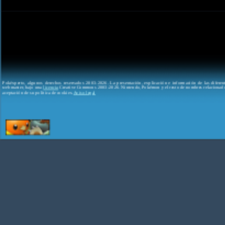
Pokéxperto, algunos derechos reservados 2003-2026. La presentación, explicación e información de las difere
webmaster, bajo una
licencia
Creative Commons 2003-2026. Nintendo, Pokémon y el resto de nombres relacionados
aceptación de su política de cookies.
Aviso legal