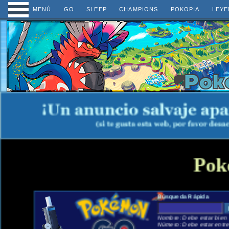
MENÚ
GO
SLEEP
CHAMPIONS
POKOPIA
LEYE
Pok
Búsqueda Rápida
Nombre: Debe estar bien e
Número: Debe estar entre