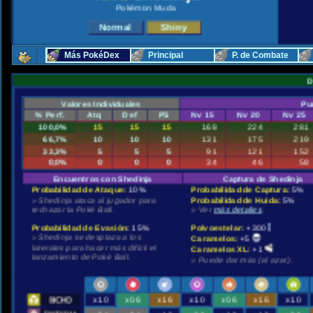
Pokémon Muda
Más PokéDex
Principal
P. de Combate
D
Valores Individuales
Pu
% Perf.
Atq
Def
PS
Nv 15
Nv 20
Nv 25
100,0%
15
15
15
168
224
281
66,7%
10
10
10
131
175
219
33,3%
5
5
5
91
121
152
0,0%
0
0
0
34
46
58
Encuentros con Shedinja
Captura de Shedinja
Probabilidad de Ataque:
10%
Probabilidad de Captura:
5%
» Shedinja ataca al jugador para
Probabilidad de Huida:
5%
rechazar la Poké Ball.
» Ver
más detalles
.
Probabilidad de Evasión:
15%
Polvoestelar:
+300
» Shedinja se desplaza a los
Caramelos:
+5
laterales para hacer más difícil el
Caramelos XL:
+1
lanzamiento de Poké Ball.
» Puede dar más (al azar).
x1.0
x0.6
x1.6
x1.0
x0.6
x1.6
x1.0