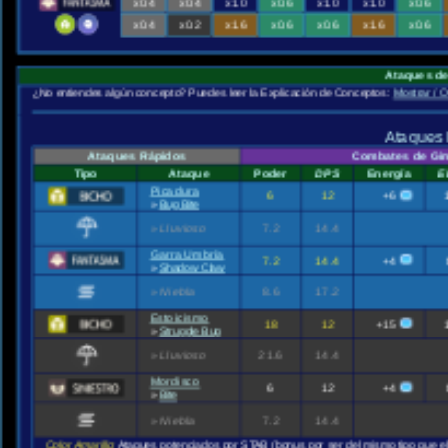
x0.4
x0.4
x1.0
x0.6
x1.0
x1.0
x0.6
x0.4
x0.2
x1.6
x0.6
x0.6
x1.6
x0.6
Ataques d
¿No entiendes algún concepto? Puedes leer la Explicación de Conceptos:
Mostrar / O
Ataques 
Ataques Rápidos
Combates de Gi
Tipo
Ataque
Poder
DPS
Energía
E
Picadura
6
12
+6
»
Bug Bite
»
Lluvioso
7.2
14.4
Garra Umbría
7.2
14.4
+4
»
Shadow Claw
»
Niebla
8.6
17.2
Estoicismo
18
12
+15
»
Struggle Bug
»
Lluvioso
21.6
14.4
Mordisco
6
12
+4
»
Bite
»
Niebla
7.2
14.4
Color Amarillo:
Ataques potenciados por STAB (bonus por ser del mismo tipo que e