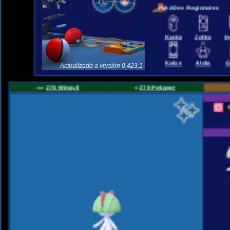
PokéDex Regionales
Kanto
Johto
H
Kalos
Alola
G
Actualizado a versión 0.423.1
««
278 Wingull
«
279 Pelipper