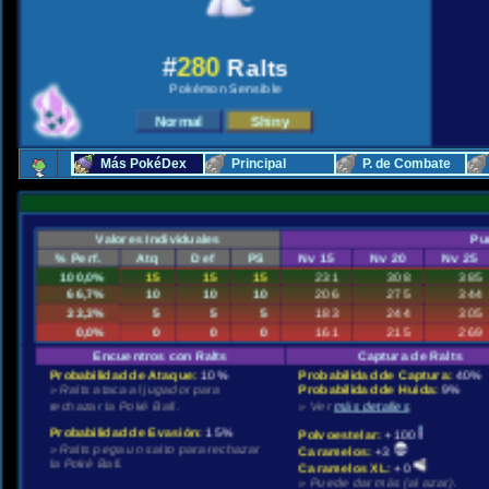
#
280
Ralts
Pokémon Sensible
Más PokéDex
Principal
P. de Combate
Valores Individuales
Pu
% Perf.
Atq
Def
PS
Nv 15
Nv 20
Nv 25
100,0%
15
15
15
231
308
385
66,7%
10
10
10
206
275
344
33,3%
5
5
5
183
244
305
0,0%
0
0
0
161
215
269
Encuentros con Ralts
Captura de Ralts
Probabilidad de Ataque:
10%
Probabilidad de Captura:
40%
» Ralts ataca al jugador para
Probabilidad de Huida:
9%
rechazar la Poké Ball.
» Ver
más detalles
.
Probabilidad de Evasión:
15%
Polvoestelar:
+100
» Ralts pega un salto para rechazar
Caramelos:
+3
la Poké Ball.
Caramelos XL:
+0
» Puede dar más (al azar).