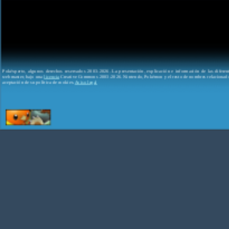
Pokéxperto, algunos derechos reservados 2003-2026. La presentación, explicación e información de las difere
webmaster, bajo una
licencia
Creative Commons 2003-2026. Nintendo, Pokémon y el resto de nombres relacionados
aceptación de su política de cookies.
Aviso legal