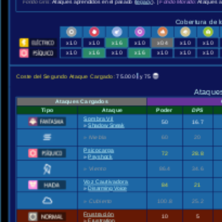
Fondo Gris:
Ataques aprendidos en el pasado (
legacy
). |
Fondo Morado:
Ataques a
Cobertura de l
x1.0
x1.0
x1.6
x1.0
x0.4
x1.0
x1.0
x1.0
x1.6
x1.0
x1.6
x1.0
x1.0
x1.0
Coste del Segundo Ataque Cargado:
75.000
y 75
Ataques
Ataques Cargados
Tipo
Ataque
Poder
DPS
Sombra Vil
50
16.7
»
Shadow Sneak
»
Niebla
60
20
Psicocarga
72
28.8
»
Psyshock
»
Viento
86.4
34.6
Voz Cautivadora
84
21
»
Disarming Voice
»
Cubierto
100.8
25.2
Frustración
10
5
»
Frustration