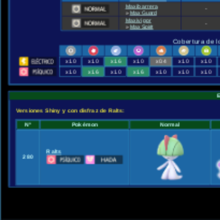
Maxibarrera
-
»
Max Guard
Maxivigor
-
»
Max Spirit
Cobertura de l
x1.0
x1.0
x1.6
x1.0
x0.4
x1.0
x1.0
x1.0
x1.6
x1.0
x1.6
x1.0
x1.0
x1.0
Versiones Shiny y con disfraz de Ralts:
Nº
Pokémon
Normal
Ralts
280