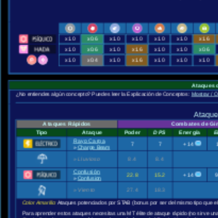
x1.0
x0.6
x1.0
x1.0
x1.0
x1.0
x1.6
x1.0
x0.6
x1.0
x1.6
x1.0
x1.0
x0.6
x1.0
x0.4
x1.0
x1.6
x1.0
x1.0
x1.0
Ataques 
¿No entiendes algún concepto? Puedes leer la Explicación de Conceptos:
Mostrar / O
Ataque
Ataques Rápidos
Combates de Gi
Tipo
Ataque
Poder
DPS
Energía
E
Rayo Carga
7
7
+14
»
Charge Beam
»
Lluvioso
8.4
8.4
Confusión
22.8
15.2
+14
»
Confusion
»
Viento
27.4
18.3
Color Amarillo:
Ataques potenciados por STAB (bonus por ser del mismo tipo que e
Para aprender estos ataques necesitas una MT élite de ataque rápido (no sirve un