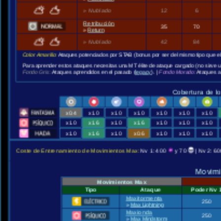
»
Nublado
12
6
Retribución
35
70
»
Return
»
Nublado
42
84
Color Amarillo:
Ataques potenciados por STAB (bonus por ser del mismo tipo que e
Para aprender estos ataques necesitas una MT élite de ataque cargado (no sirve 
Fondo Gris:
Ataques aprendidos en el pasado (
legacy
). |
Fondo Morado:
Ataques a
Cobertura de l
x0.4
x1.0
x1.0
x1.0
x1.0
x1.0
x1.0
x1.0
x1.6
x1.0
x1.6
x1.0
x1.0
x1.0
x1.0
x1.6
x1.0
x0.6
x1.0
x1.0
x1.0
Coste de Entrenamiento de Movimientos Max:
Nv 1: 400
y 70
| Nv 2: 6
Movimi
Movimientos Max
Tipo
Ataque
Poder Nv 
Maxitormenta
250
»
Max Lightning
Maxionda
250
»
Max Mindstorm