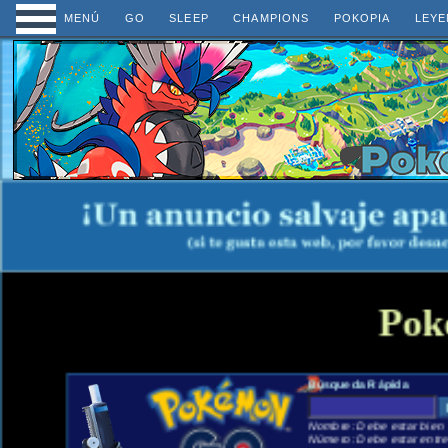
MENÚ
GO
SLEEP
CHAMPIONS
POKOPIA
LEYE
Pok
Búsqueda Rápida
Nombre: Debe estar bien e
Número: Debe estar entre