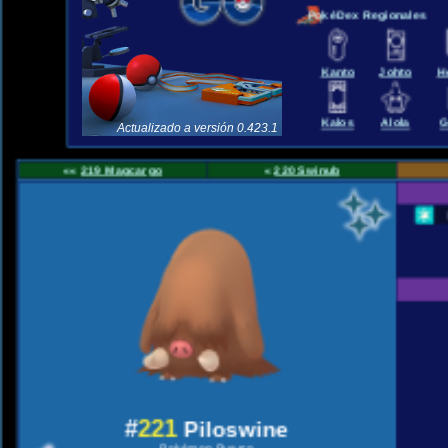
PokéDex Regionales
Kanto
Johto
H
Kalos
Alola
G
Actualizado a versión 0.423.1
««
219 Magcargo
«
220 Swinub
#
221
Piloswine