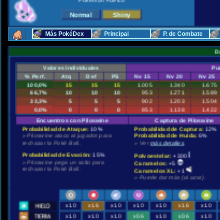
Pokémon Puerco
Más PokéDex
Principal
P. de Combate
D
Valores Individuales
Pu
% Perf.
Atq
Def
PS
Nv 15
Nv 20
Nv 25
100,0%
15
15
15
1.005
1.340
1.675
66,7%
10
10
10
953
1.271
1.589
33,3%
5
5
5
902
1.203
1.504
0,0%
0
0
0
853
1.138
1.422
Encuentros con Piloswine
Captura de Piloswine
Probabilidad de Ataque:
10%
Probabilidad de Captura:
12%
» Piloswine ataca al jugador para
Probabilidad de Huida:
6%
rechazar la Poké Ball.
» Ver
más detalles
.
Probabilidad de Evasión:
15%
Polvoestelar:
+300
» Piloswine pega un salto para
Caramelos:
+5
rechazar la Poké Ball.
Caramelos XL:
+1
» Puede dar más (al azar).
x1.0
x1.6
x1.0
x1.0
x1.0
x1.6
x1.0
x1.0
x1.0
x1.0
x0.6
x1.0
x0.6
x1.0