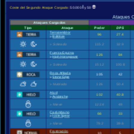
Coste del Segundo Ataque Cargado:
50.000
y 50
Ataques C
Ataques Cargados
Tipo
Ataque
Poder
DPS
Terratemblor
96
27.4
»
Bulldoze
»
Soleado
115.2
32.9
Fuerza Equina
126
84
»
High Horsepower
»
Soleado
151.2
100.8
Roca Afilada
105
42
»
Stone Edge
»
Nublado
126
50.4
Alud
102
40.8
»
Avalanche
»
Nieve
122.4
49
Carámbano
66
33
»
Icicle Spear
»
Nieve
79.2
39.6
Frustración
10
5