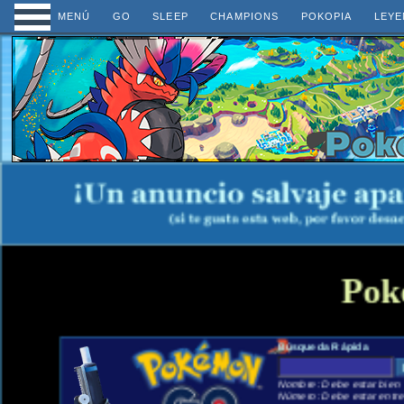
MENÚ
GO
SLEEP
CHAMPIONS
POKOPIA
LEYE
Pok
Búsqueda Rápida
Nombre: Debe estar bien e
Número: Debe estar entre