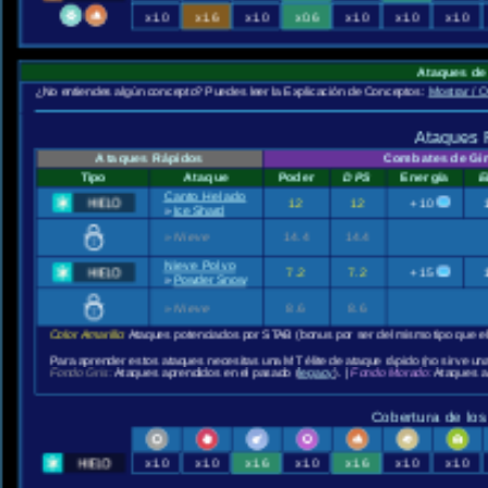
x1.0
x1.6
x1.0
x0.6
x1.0
x1.0
x1.0
Ataques de
¿No entiendes algún concepto? Puedes leer la Explicación de Conceptos:
Mostrar / O
Ataques 
Ataques Rápidos
Combates de Gi
Tipo
Ataque
Poder
DPS
Energía
E
Canto Helado
12
12
+10
»
Ice Shard
»
Nieve
14.4
14.4
Nieve Polvo
7.2
7.2
+15
»
Powder Snow
»
Nieve
8.6
8.6
Color Amarillo:
Ataques potenciados por STAB (bonus por ser del mismo tipo que e
Para aprender estos ataques necesitas una MT élite de ataque rápido (no sirve un
Fondo Gris:
Ataques aprendidos en el pasado (
legacy
). |
Fondo Morado:
Ataques a
Cobertura de los
x1.0
x1.0
x1.6
x1.0
x1.6
x1.0
x1.0