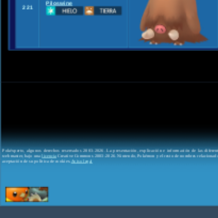
Piloswine
221
Pokéxperto, algunos derechos reservados 2003-2026. La presentación, explicación e información de las difere
webmaster, bajo una
licencia
Creative Commons 2003-2026. Nintendo, Pokémon y el resto de nombres relacionados
aceptación de su política de cookies.
Aviso legal