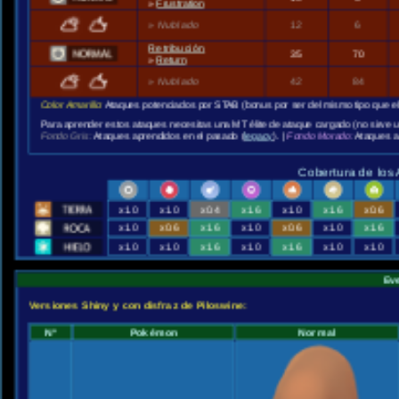
»
Frustration
»
Nublado
12
6
Retribución
35
70
»
Return
»
Nublado
42
84
Color Amarillo:
Ataques potenciados por STAB (bonus por ser del mismo tipo que e
Para aprender estos ataques necesitas una MT élite de ataque cargado (no sirve 
Fondo Gris:
Ataques aprendidos en el pasado (
legacy
). |
Fondo Morado:
Ataques a
Cobertura de los
x1.0
x1.0
x0.4
x1.6
x1.0
x1.6
x0.6
x1.0
x0.6
x1.6
x1.0
x0.6
x1.0
x1.6
x1.0
x1.0
x1.6
x1.0
x1.6
x1.0
x1.0
Ev
Versiones Shiny y con disfraz de Piloswine:
Nº
Pokémon
Normal