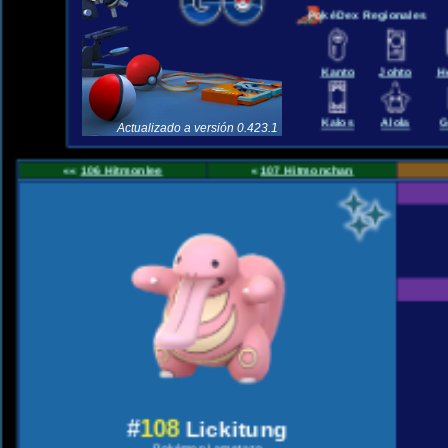
PokéDex Regionales
Kanto
Johto
H
Kalos
Alola
G
Actualizado a versión 0.423.1
««
106 Hitmonlee
«
107 Hitmonchan
#
108
Lickitung