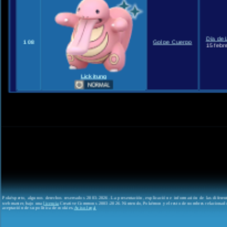
Día de 
108
Golpe Cuerpo
15 febr
Lickitung
Pokéxperto, algunos derechos reservados 2003-2026. La presentación, explicación e información de las difere
webmaster, bajo una
licencia
Creative Commons 2003-2026. Nintendo, Pokémon y el resto de nombres relacionados
aceptación de su política de cookies.
Aviso legal