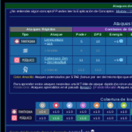
Ataques de
¿No entiendes algún concepto? Puedes leer la Explicación de Conceptos:
Mostrar / O
Ataques 
Ataques Rápidos
Combates de G
Tipo
Ataque
Poder
DPS
Energía
Lengüetazo
5
10
+6
»
Lick
»
Niebla
6
12
Cabezazo Zen
11
11
+9
»
Zen Headbutt
»
Viento
13.2
13.2
Color Amarillo:
Ataques potenciados por STAB (bonus por ser del mismo tipo que e
Para aprender estos ataques necesitas una MT élite de ataque rápido (no sirve un
Fondo Gris:
Ataques aprendidos en el pasado (
legacy
). |
Fondo Morado:
Ataques a
Cobertura de los
x0.4
x1.0
x1.0
x1.0
x1.0
x1.0
x1.0
x1.0
x1.6
x1.0
x1.6
x1.0
x1.0
x1.0