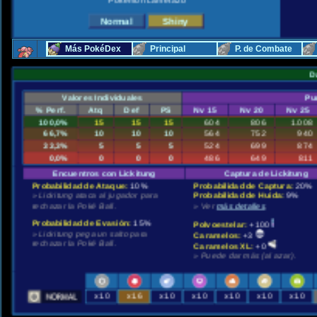
Pokémon Lametazo
Más PokéDex
Principal
P. de Combate
D
Valores Individuales
Pu
% Perf.
Atq
Def
PS
Nv 15
Nv 20
Nv 25
100,0%
15
15
15
604
806
1.008
66,7%
10
10
10
564
752
940
33,3%
5
5
5
524
699
874
0,0%
0
0
0
486
649
811
Encuentros con Lickitung
Captura de Lickitung
Probabilidad de Ataque:
10%
Probabilidad de Captura:
20%
» Lickitung ataca al jugador para
Probabilidad de Huida:
9%
rechazar la Poké Ball.
» Ver
más detalles
.
Probabilidad de Evasión:
15%
Polvoestelar:
+100
» Lickitung pega un salto para
Caramelos:
+3
rechazar la Poké Ball.
Caramelos XL:
+0
» Puede dar más (al azar).
x1.0
x1.6
x1.0
x1.0
x1.0
x1.0
x1.0