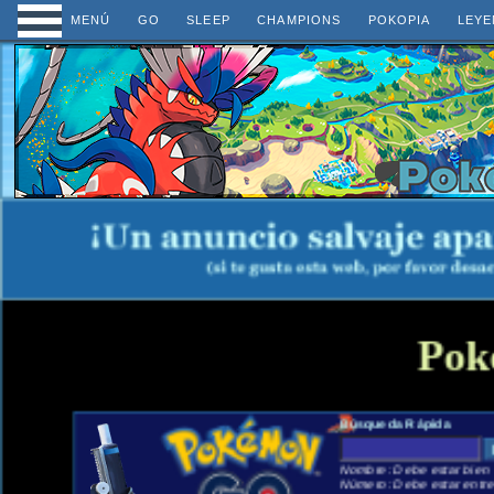
MENÚ
GO
SLEEP
CHAMPIONS
POKOPIA
LEYE
Pok
Búsqueda Rápida
Nombre: Debe estar bien e
Número: Debe estar entre