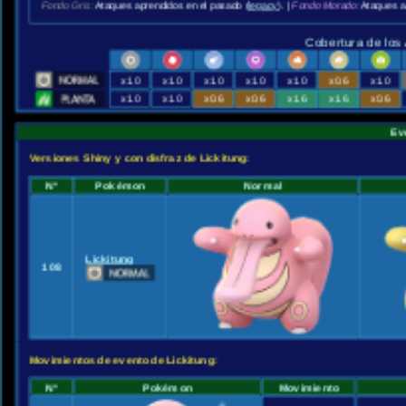
Fondo Gris:
Ataques aprendidos en el pasado (
legacy
). |
Fondo Morado:
Ataques a
Cobertura de los
x1.0
x1.0
x1.0
x1.0
x1.0
x0.6
x1.0
x1.0
x1.0
x0.6
x0.6
x1.6
x1.6
x0.6
Ev
Versiones Shiny y con disfraz de Lickitung:
Nº
Pokémon
Normal
Lickitung
108
Movimientos de evento de Lickitung:
Nº
Pokémon
Movimiento