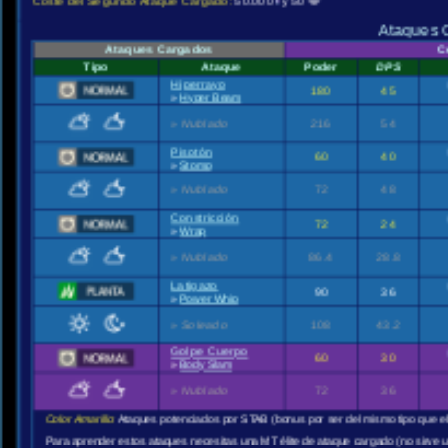
Coste del Segundo Ataque Cargado:
50.000
y 50
Ataques 
Ataques Cargados
C
Tipo
Ataque
Poder
DPS
Hiperrayo
180
45
»
Hyper Beam
»
Nublado
216
54
Pisotón
60
40
»
Stomp
»
Nublado
72
48
Constricción
72
24
»
Wrap
»
Nublado
86.4
28.8
Latigazo
90
36
»
Power Whip
»
Soleado
108
43.2
Golpe Cuerpo
60
30
»
Body Slam
»
Nublado
72
36
Color Amarillo:
Ataques potenciados por STAB (bonus por ser del mismo tipo que e
Para aprender estos ataques necesitas una MT élite de ataque cargado (no sirve 