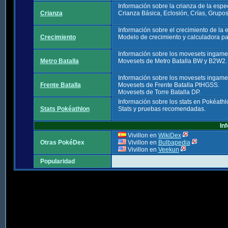
Información sobre la crianza de la esp
Crianza
Crianza Básica, Eclosión, Crías, Grupo
Información sobre el crecimiento de la
Crecimiento
Modelo de crecimiento y calculadora pa
Información sobre los movesets ingame 
Metro Batalla
Movesets de Metro Batalla BW y B2W2.
Información sobre los movesets ingame 
Frente Batalla
Movesets de Frente Batalla PtHGSS.
Movesets de Torre Batalla DP.
Información sobre los stats en Pokéath
Stats Pokéathlon
Stats y pruebas recomendadas.
In
Vivillon en
WikiDex
Otras PokéDex
Vivillon en
Bulbapedia
Vivillon en
Veekun
Popularidad