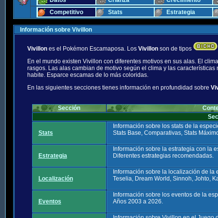
Datos
Crianza
Crecimiento
Competitivo
Stats
Estrategia
Información sobre Vivillon
Vivillon
es el Pokémon Escamaposa. Los
Vivillon
son de tipos
En el mundo existen Vivillon con diferentes motivos en sus alas. El clim
rasgos. Las alas cambian de motivo según el clima y las características 
habite. Esparce escamas de lo más coloridas.
En las siguientes secciones tienes información en profundidad sobre
Vi
Sección
Cont
Sec
Información sobre los stats de la espe
Stats
Stats Base, Comparativas, Stats Máximo
Información sobre la estrategia con la
Estrategia
Diferentes estrategias recomendadas.
Información sobre la localización de l
Localización
Teselia, Dream World, Sinnoh, Johto, Ka
Información sobre los eventos de la e
Eventos
Años 2003 a 2026.
Información sobre Vivillon en el Juego