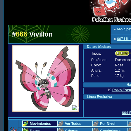
«
665 Sp
#
666
Vivillon
»
667 Litl
Datos básicos
Tipos:
Pokémon:
Escamap
Color:
Rosa
Altura:
1.2 m.
Peso:
17 kg.
Ha
19
Polvo Esc
Línea Evolutiva
664 S
Movimientos
Ver Todos
Por Nivel