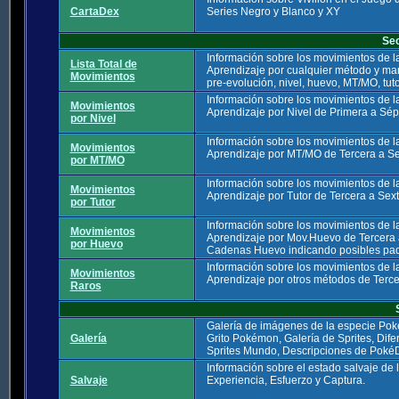
CartaDex
Series Negro y Blanco y XY
Se
Información sobre los movimientos de 
Lista Total de
Aprendizaje por cualquier método y ma
Movimientos
pre-evolución, nivel, huevo, MT/MO, tutor
Información sobre los movimientos de 
Movimientos
Aprendizaje por Nivel de Primera a Sé
por Nivel
Información sobre los movimientos de 
Movimientos
Aprendizaje por MT/MO de Tercera a Se
por MT/MO
Información sobre los movimientos de 
Movimientos
Aprendizaje por Tutor de Tercera a Sex
por Tutor
Información sobre los movimientos de 
Movimientos
Aprendizaje por Mov.Huevo de Tercera 
por Huevo
Cadenas Huevo indicando posibles padr
Información sobre los movimientos de 
Movimientos
Aprendizaje por otros métodos de Terc
Raros
Galería de imágenes de la especie Po
Galería
Grito Pokémon, Galería de Sprites, Dif
Sprites Mundo, Descripciones de Poké
Información sobre el estado salvaje de
Salvaje
Experiencia, Esfuerzo y Captura.