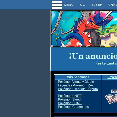
MENÚ
GO
SLEEP
CHA
Más Secciones
Leyen
Pokémon Viento y Oleaje
Leyendas Pokémon: Z-A
Pokémon Escarlata Púrpura
Pokémon UNITE
Pokémon Sleep
Pokémon HOME
Pokémon Champions