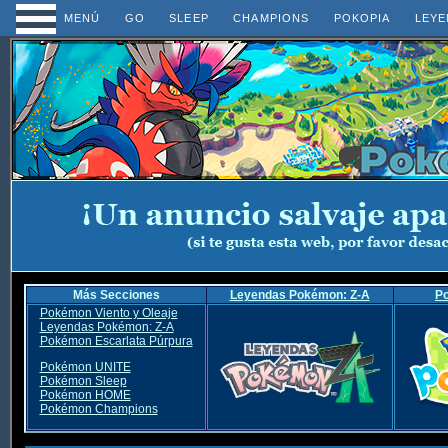
MENÚ
GO
SLEEP
CHAMPIONS
POKOPIA
LEYE
Más Secciones
Leyendas Pokémon: Z-A
P
Pokémon Viento y Oleaje
Leyendas Pokémon: Z-A
Pokémon Escarlata Púrpura
Pokémon UNITE
Pokémon Sleep
Pokémon HOME
Pokémon Champions