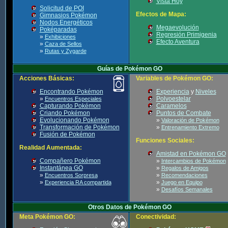
Vista Hoy
Solicitud de POI
Efectos de Mapa:
Gimnasios Pokémon
Nodos Energéticos
Megaevolución
Poképaradas
Regresión Primigenia
»
Exhibiciones
Efecto Aventura
»
Caza de Sellos
»
Rutas y Zygarde
Guías de Pokémon GO
Acciones Básicas:
Variables de Pokémon GO:
Encontrando Pokémon
Experiencia
y
Niveles
»
Polvoestelar
Encuentros Especiales
Capturando Pokémon
Caramelos
Criando Pokémon
Puntos de Combate
Evolucionando Pokémon
»
Valoración de Pokémon
Transformación de Pokémon
»
Entrenamiento Extremo
Fusión de Pokémon
Funciones Sociales:
Realidad Aumentada:
Amistad en Pokémon GO
Compañero Pokémon
»
Intercambios de Pokémon
Instantánea GO
»
Regalos de Amigos
»
»
Encuentros Sorpresa
Recomendaciones
»
»
Experiencia RA compartida
Juego en Equipo
»
Desafíos Semanales
Otros Datos de Pokémon GO
Meta Pokémon GO:
Conectividad: