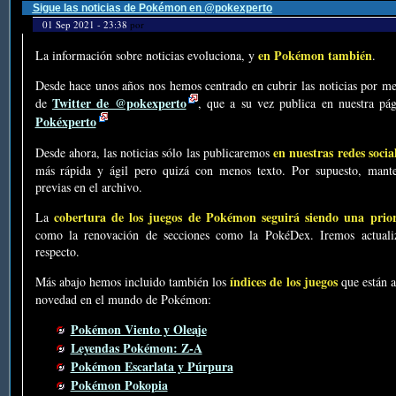
Sigue las noticias de Pokémon en @pokexperto
01 Sep 2021 - 23:38
por
en Pokémon también
La información sobre noticias evoluciona, y
.
Desde hace unos años nos hemos centrado en cubrir las noticias por me
Twitter de @pokexperto
de
, que a su vez publica en nuestra p
Pokéxperto
en nuestras redes socia
Desde ahora, las noticias sólo las publicaremos
más rápida y ágil pero quizá con menos texto. Por supuesto, mante
previas en el archivo.
cobertura de los juegos de Pokémon seguirá siendo una prio
La
como la renovación de secciones como la PokéDex. Iremos actualiz
respecto.
índices de los juegos
Más abajo hemos incluido también los
que están a
novedad en el mundo de Pokémon:
Pokémon Viento y Oleaje
Leyendas Pokémon: Z-A
Pokémon Escarlata y Púrpura
Pokémon Pokopia