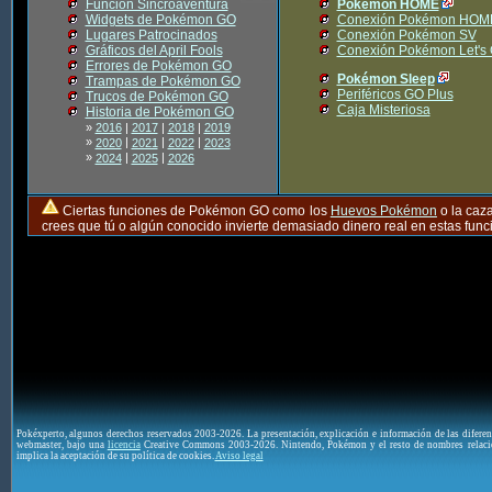
Función Sincroaventura
Pokémon HOME
Widgets de Pokémon GO
Conexión Pokémon HOM
Lugares Patrocinados
Conexión Pokémon SV
Gráficos del April Fools
Conexión Pokémon Let's
Errores de Pokémon GO
Pokémon Sleep
Trampas de Pokémon GO
Periféricos GO Plus
Trucos de Pokémon GO
Caja Misteriosa
Historia de Pokémon GO
»
2016
|
2017
|
2018
|
2019
»
|
|
|
2020
2021
2022
2023
»
|
|
2024
2025
2026
Ciertas funciones de Pokémon GO como los
Huevos Pokémon
o la caz
crees que tú o algún conocido invierte demasiado dinero real en estas fu
Pokéxperto, algunos derechos reservados 2003-2026. La presentación, explicación e información de las difere
webmaster, bajo una
licencia
Creative Commons 2003-2026. Nintendo, Pokémon y el resto de nombres relaci
implica la aceptación de su política de cookies.
Aviso legal