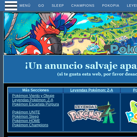
MENÚ
GO
SLEEP
CHAMPIONS
POKOPIA
LEYE
Más Secciones
Leyendas Pokémon: Z-A
P
Pokémon Viento y Oleaje
Leyendas Pokémon: Z-A
Pokémon Escarlata Púrpura
Pokémon UNITE
Pokémon Sleep
Pokémon HOME
Pokémon Champions