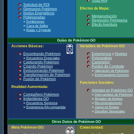
Vista Hoy
Solicitud de POI
Efectos de Mapa:
Gimnasios Pokémon
Nodos Energéticos
Megaevolución
Poképaradas
Regresión Primigenia
»
Exhibiciones
Efecto Aventura
»
Caza de Sellos
»
Rutas y Zygarde
Guías de Pokémon GO
Acciones Básicas:
Variables de Pokémon GO:
Encontrando Pokémon
Experiencia
y
Niveles
»
Polvoestelar
Encuentros Especiales
Capturando Pokémon
Caramelos
Criando Pokémon
Puntos de Combate
Evolucionando Pokémon
»
Valoración de Pokémon
Transformación de Pokémon
»
Entrenamiento Extremo
Fusión de Pokémon
Funciones Sociales:
Realidad Aumentada:
Amistad en Pokémon GO
Compañero Pokémon
»
Intercambios de Pokémon
Instantánea GO
»
Regalos de Amigos
»
»
Encuentros Sorpresa
Recomendaciones
»
»
Experiencia RA compartida
Juego en Equipo
»
Desafíos Semanales
Otros Datos de Pokémon GO
Meta Pokémon GO:
Conectividad: