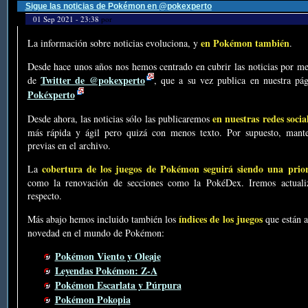
Sigue las noticias de Pokémon en @pokexperto
01 Sep 2021 - 23:38
por
en Pokémon también
La información sobre noticias evoluciona, y
.
Desde hace unos años nos hemos centrado en cubrir las noticias por me
Twitter de @pokexperto
de
, que a su vez publica en nuestra p
Pokéxperto
en nuestras redes socia
Desde ahora, las noticias sólo las publicaremos
más rápida y ágil pero quizá con menos texto. Por supuesto, mante
previas en el archivo.
cobertura de los juegos de Pokémon seguirá siendo una prio
La
como la renovación de secciones como la PokéDex. Iremos actualiz
respecto.
índices de los juegos
Más abajo hemos incluido también los
que están a
novedad en el mundo de Pokémon:
Pokémon Viento y Oleaje
Leyendas Pokémon: Z-A
Pokémon Escarlata y Púrpura
Pokémon Pokopia