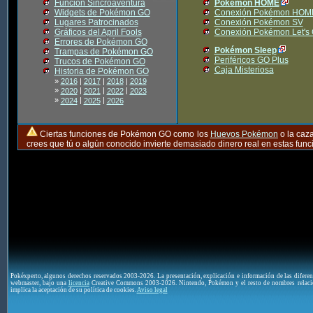
Función Sincroaventura
Pokémon HOME
Widgets de Pokémon GO
Conexión Pokémon HOM
Lugares Patrocinados
Conexión Pokémon SV
Gráficos del April Fools
Conexión Pokémon Let's
Errores de Pokémon GO
Pokémon Sleep
Trampas de Pokémon GO
Periféricos GO Plus
Trucos de Pokémon GO
Caja Misteriosa
Historia de Pokémon GO
»
2016
|
2017
|
2018
|
2019
»
|
|
|
2020
2021
2022
2023
»
|
|
2024
2025
2026
Ciertas funciones de Pokémon GO como los
Huevos Pokémon
o la caz
crees que tú o algún conocido invierte demasiado dinero real en estas fu
Pokéxperto, algunos derechos reservados 2003-2026. La presentación, explicación e información de las difere
webmaster, bajo una
licencia
Creative Commons 2003-2026. Nintendo, Pokémon y el resto de nombres relaci
implica la aceptación de su política de cookies.
Aviso legal