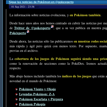
Sigue las noticias de Pokémon en @pokexperto
01 Sep 2021 - 23:38
por
en Pokémon también
La información sobre noticias evoluciona, y
.
Desde hace unos años nos hemos centrado en cubrir las noticias por me
Twitter de @pokexperto
de
, que a su vez publica en nuestra p
Pokéxperto
en nuestras redes socia
Desde ahora, las noticias sólo las publicaremos
más rápida y ágil pero quizá con menos texto. Por supuesto, mante
previas en el archivo.
cobertura de los juegos de Pokémon seguirá siendo una prio
La
como la renovación de secciones como la PokéDex. Iremos actualiz
respecto.
índices de los juegos
Más abajo hemos incluido también los
que están a
novedad en el mundo de Pokémon:
Pokémon Viento y Oleaje
Leyendas Pokémon: Z-A
Pokémon Escarlata y Púrpura
Pokémon Pokopia