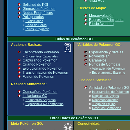
Vista Hoy
Solicitud de POI
Efectos de Mapa:
Gimnasios Pokémon
Nodos Energéticos
Megaevolución
Poképaradas
Regresión Primigenia
»
Exhibiciones
Efecto Aventura
»
Caza de Sellos
»
Rutas y Zygarde
Guías de Pokémon GO
Acciones Básicas:
Variables de Pokémon GO:
Encontrando Pokémon
Experiencia
y
Niveles
»
Polvoestelar
Encuentros Especiales
Capturando Pokémon
Caramelos
Criando Pokémon
Puntos de Combate
Evolucionando Pokémon
»
Valoración de Pokémon
Transformación de Pokémon
»
Entrenamiento Extremo
Fusión de Pokémon
Funciones Sociales:
Realidad Aumentada:
Amistad en Pokémon GO
Compañero Pokémon
»
Intercambios de Pokémon
Instantánea GO
»
Regalos de Amigos
»
»
Encuentros Sorpresa
Recomendaciones
»
»
Experiencia RA compartida
Juego en Equipo
»
Desafíos Semanales
Otros Datos de Pokémon GO
Meta Pokémon GO:
Conectividad: