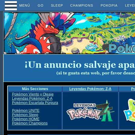
MENÚ
GO
SLEEP
CHAMPIONS
POKOPIA
LEYE
Más Secciones
Leyendas Pokémon: Z-A
P
Pokémon Viento y Oleaje
Leyendas Pokémon: Z-A
Pokémon Escarlata Púrpura
Pokémon UNITE
Pokémon Sleep
Pokémon HOME
Pokémon Champions