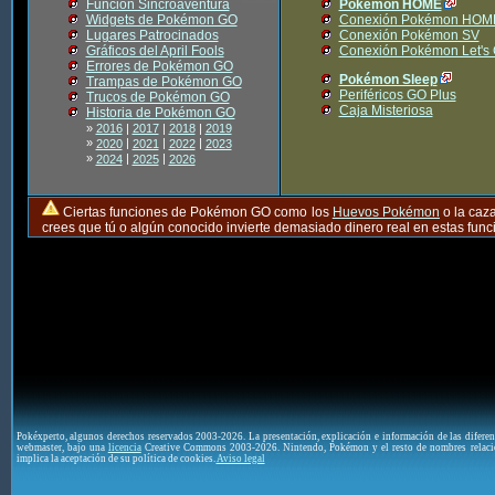
Función Sincroaventura
Pokémon HOME
Widgets de Pokémon GO
Conexión Pokémon HOM
Lugares Patrocinados
Conexión Pokémon SV
Gráficos del April Fools
Conexión Pokémon Let's
Errores de Pokémon GO
Pokémon Sleep
Trampas de Pokémon GO
Periféricos GO Plus
Trucos de Pokémon GO
Caja Misteriosa
Historia de Pokémon GO
»
2016
|
2017
|
2018
|
2019
»
|
|
|
2020
2021
2022
2023
»
|
|
2024
2025
2026
Ciertas funciones de Pokémon GO como los
Huevos Pokémon
o la caz
crees que tú o algún conocido invierte demasiado dinero real en estas fu
Pokéxperto, algunos derechos reservados 2003-2026. La presentación, explicación e información de las difere
webmaster, bajo una
licencia
Creative Commons 2003-2026. Nintendo, Pokémon y el resto de nombres relaci
implica la aceptación de su política de cookies.
Aviso legal