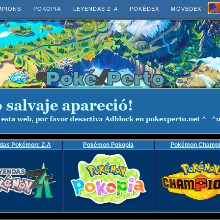
MPIONS
POKOPIA
LEYENDAS Z-A
POKÉDEX
MOVEDEX
das Pokémon: Z-A
Pokémon Pokopia
Pokémon Champi