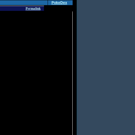
PokeDex
Permalink