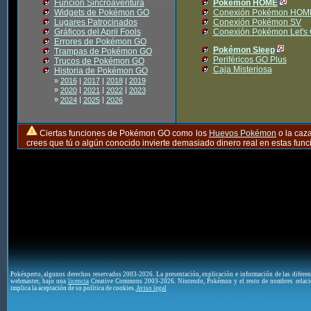
Función Sincroaventura
Pokémon HOME
Widgets de Pokémon GO
Conexión Pokémon HOM
Lugares Patrocinados
Conexión Pokémon SV
Gráficos del April Fools
Conexión Pokémon Let's
Errores de Pokémon GO
Pokémon Sleep
Trampas de Pokémon GO
Periféricos GO Plus
Trucos de Pokémon GO
Caja Misteriosa
Historia de Pokémon GO
»
2016
|
2017
|
2018
|
2019
»
|
|
|
2020
2021
2022
2023
»
|
|
2024
2025
2026
Ciertas funciones de Pokémon GO como los
Huevos Pokémon
o la caz
crees que tú o algún conocido invierte demasiado dinero real en estas fu
Pokéxperto, algunos derechos reservados 2003-2026. La presentación, explicación e información de las difere
webmaster, bajo una
licencia
Creative Commons 2003-2026. Nintendo, Pokémon y el resto de nombres relaci
implica la aceptación de su política de cookies.
Aviso legal