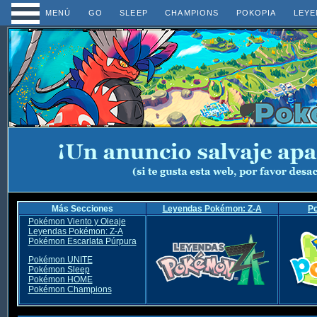
MENÚ
GO
SLEEP
CHAMPIONS
POKOPIA
LEYE
Más Secciones
Leyendas Pokémon: Z-A
P
Pokémon Viento y Oleaje
Leyendas Pokémon: Z-A
Pokémon Escarlata Púrpura
Pokémon UNITE
Pokémon Sleep
Pokémon HOME
Pokémon Champions