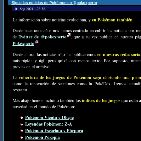
Sigue las noticias de Pokémon en @pokexperto
01 Sep 2021 - 23:38
por
en Pokémon también
La información sobre noticias evoluciona, y
.
Desde hace unos años nos hemos centrado en cubrir las noticias por me
Twitter de @pokexperto
de
, que a su vez publica en nuestra p
Pokéxperto
en nuestras redes socia
Desde ahora, las noticias sólo las publicaremos
más rápida y ágil pero quizá con menos texto. Por supuesto, mante
previas en el archivo.
cobertura de los juegos de Pokémon seguirá siendo una prio
La
como la renovación de secciones como la PokéDex. Iremos actualiz
respecto.
índices de los juegos
Más abajo hemos incluido también los
que están a
novedad en el mundo de Pokémon:
Pokémon Viento y Oleaje
Leyendas Pokémon: Z-A
Pokémon Escarlata y Púrpura
Pokémon Pokopia