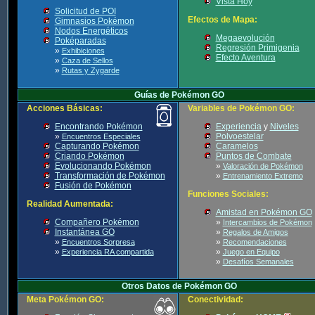
Vista Hoy
Solicitud de POI
Efectos de Mapa:
Gimnasios Pokémon
Nodos Energéticos
Megaevolución
Poképaradas
Regresión Primigenia
»
Exhibiciones
Efecto Aventura
»
Caza de Sellos
»
Rutas y Zygarde
Guías de Pokémon GO
Acciones Básicas:
Variables de Pokémon GO:
Encontrando Pokémon
Experiencia
y
Niveles
»
Polvoestelar
Encuentros Especiales
Capturando Pokémon
Caramelos
Criando Pokémon
Puntos de Combate
Evolucionando Pokémon
»
Valoración de Pokémon
Transformación de Pokémon
»
Entrenamiento Extremo
Fusión de Pokémon
Funciones Sociales:
Realidad Aumentada:
Amistad en Pokémon GO
Compañero Pokémon
»
Intercambios de Pokémon
Instantánea GO
»
Regalos de Amigos
»
»
Encuentros Sorpresa
Recomendaciones
»
»
Experiencia RA compartida
Juego en Equipo
»
Desafíos Semanales
Otros Datos de Pokémon GO
Meta Pokémon GO:
Conectividad: