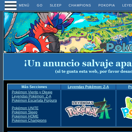
MENÚ
GO
SLEEP
CHAMPIONS
POKOPIA
LEYE
Más Secciones
Leyendas Pokémon: Z-A
P
Pokémon Viento y Oleaje
Leyendas Pokémon: Z-A
Pokémon Escarlata Púrpura
Pokémon UNITE
Pokémon Sleep
Pokémon HOME
Pokémon Champions