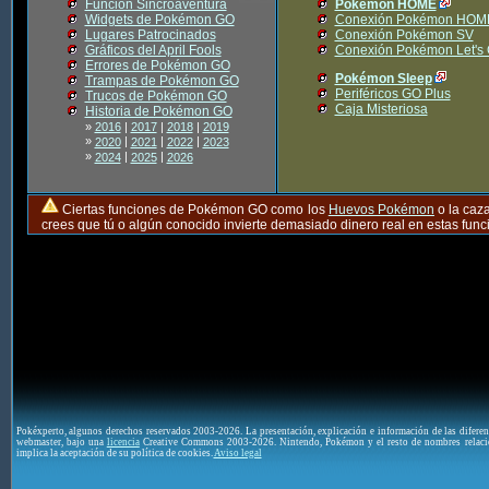
Función Sincroaventura
Pokémon HOME
Widgets de Pokémon GO
Conexión Pokémon HOM
Lugares Patrocinados
Conexión Pokémon SV
Gráficos del April Fools
Conexión Pokémon Let's
Errores de Pokémon GO
Pokémon Sleep
Trampas de Pokémon GO
Periféricos GO Plus
Trucos de Pokémon GO
Caja Misteriosa
Historia de Pokémon GO
»
2016
|
2017
|
2018
|
2019
»
|
|
|
2020
2021
2022
2023
»
|
|
2024
2025
2026
Ciertas funciones de Pokémon GO como los
Huevos Pokémon
o la caz
crees que tú o algún conocido invierte demasiado dinero real en estas fu
Pokéxperto, algunos derechos reservados 2003-2026. La presentación, explicación e información de las difere
webmaster, bajo una
licencia
Creative Commons 2003-2026. Nintendo, Pokémon y el resto de nombres relaci
implica la aceptación de su política de cookies.
Aviso legal