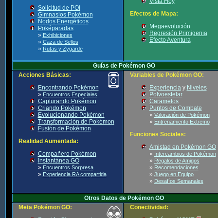
Vista Hoy
Solicitud de POI
Efectos de Mapa:
Gimnasios Pokémon
Nodos Energéticos
Megaevolución
Poképaradas
Regresión Primigenia
»
Exhibiciones
Efecto Aventura
»
Caza de Sellos
»
Rutas y Zygarde
Guías de Pokémon GO
Acciones Básicas:
Variables de Pokémon GO:
Encontrando Pokémon
Experiencia
y
Niveles
»
Polvoestelar
Encuentros Especiales
Capturando Pokémon
Caramelos
Criando Pokémon
Puntos de Combate
Evolucionando Pokémon
»
Valoración de Pokémon
Transformación de Pokémon
»
Entrenamiento Extremo
Fusión de Pokémon
Funciones Sociales:
Realidad Aumentada:
Amistad en Pokémon GO
Compañero Pokémon
»
Intercambios de Pokémon
Instantánea GO
»
Regalos de Amigos
»
»
Encuentros Sorpresa
Recomendaciones
»
»
Experiencia RA compartida
Juego en Equipo
»
Desafíos Semanales
Otros Datos de Pokémon GO
Meta Pokémon GO:
Conectividad: