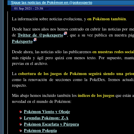
Sigue las noticias de Pokémon en @pokexperto
01 Sep 2021 - 23:38
por
en Pokémon también
La información sobre noticias evoluciona, y
.
Desde hace unos años nos hemos centrado en cubrir las noticias por me
Twitter de @pokexperto
de
, que a su vez publica en nuestra p
Pokéxperto
en nuestras redes socia
Desde ahora, las noticias sólo las publicaremos
más rápida y ágil pero quizá con menos texto. Por supuesto, mante
previas en el archivo.
cobertura de los juegos de Pokémon seguirá siendo una prio
La
como la renovación de secciones como la PokéDex. Iremos actualiz
respecto.
índices de los juegos
Más abajo hemos incluido también los
que están a
novedad en el mundo de Pokémon:
Pokémon Viento y Oleaje
Leyendas Pokémon: Z-A
Pokémon Escarlata y Púrpura
Pokémon Pokopia