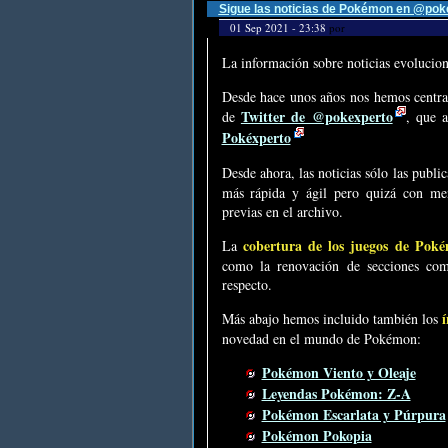
Sigue las noticias de Pokémon en @pok
01 Sep 2021 - 23:38
por
La información sobre noticias evolucio
Desde hace unos años nos hemos centrad
Twitter de @pokexperto
de
, que 
Pokéxperto
Desde ahora, las noticias sólo las publ
más rápida y ágil pero quizá con men
previas en el archivo.
cobertura de los juegos de Pok
La
como la renovación de secciones com
respecto.
Más abajo hemos incluido también los
novedad en el mundo de Pokémon:
Pokémon Viento y Oleaje
Leyendas Pokémon: Z-A
Pokémon Escarlata y Púrpura
Pokémon Pokopia