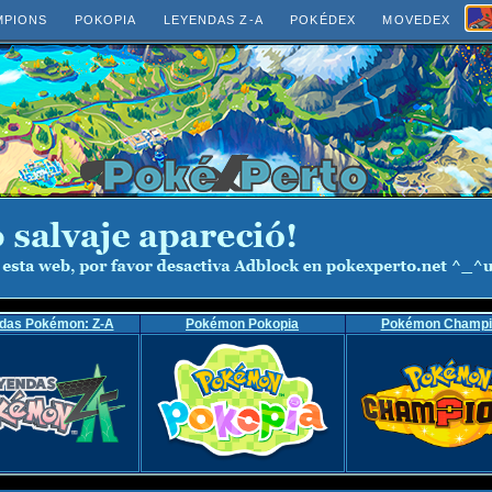
MPIONS
POKOPIA
LEYENDAS Z-A
POKÉDEX
MOVEDEX
das Pokémon: Z-A
Pokémon Pokopia
Pokémon Champi