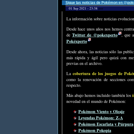
Sigue las noticias de Pokémon en @pok
01 Sep 2021 - 23:38
por
La información sobre noticias evolucio
Desde hace unos años nos hemos centrad
Twitter de @pokexperto
de
, que 
Pokéxperto
Desde ahora, las noticias sólo las publ
más rápida y ágil pero quizá con men
previas en el archivo.
cobertura de los juegos de Pok
La
como la renovación de secciones com
respecto.
Más abajo hemos incluido también los
novedad en el mundo de Pokémon:
Pokémon Viento y Oleaje
Leyendas Pokémon: Z-A
Pokémon Escarlata y Púrpura
Pokémon Pokopia