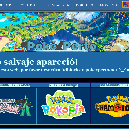
MPIONS
POKOPIA
LEYENDAS Z-A
POKÉDEX
MOVEDEX
das Pokémon: Z-A
Pokémon Pokopia
Pokémon Champi