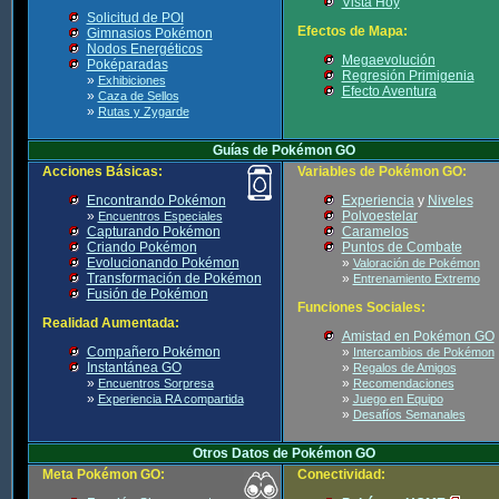
Vista Hoy
Solicitud de POI
Efectos de Mapa:
Gimnasios Pokémon
Nodos Energéticos
Megaevolución
Poképaradas
Regresión Primigenia
»
Exhibiciones
Efecto Aventura
»
Caza de Sellos
»
Rutas y Zygarde
Guías de Pokémon GO
Acciones Básicas:
Variables de Pokémon GO:
Encontrando Pokémon
Experiencia
y
Niveles
»
Polvoestelar
Encuentros Especiales
Capturando Pokémon
Caramelos
Criando Pokémon
Puntos de Combate
Evolucionando Pokémon
»
Valoración de Pokémon
Transformación de Pokémon
»
Entrenamiento Extremo
Fusión de Pokémon
Funciones Sociales:
Realidad Aumentada:
Amistad en Pokémon GO
Compañero Pokémon
»
Intercambios de Pokémon
Instantánea GO
»
Regalos de Amigos
»
»
Encuentros Sorpresa
Recomendaciones
»
»
Experiencia RA compartida
Juego en Equipo
»
Desafíos Semanales
Otros Datos de Pokémon GO
Meta Pokémon GO:
Conectividad: