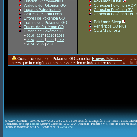
Función Sincroaventura
Pokémon HOME
Widgets de Pokémon GO
Conexión Pokémon HOM
Lugares Patrocinados
Conexión Pokémon SV
Gráficos del April Fools
Conexión Pokémon Let's
Errores de Pokémon GO
Pokémon Sleep
Trampas de Pokémon GO
Periféricos GO Plus
Trucos de Pokémon GO
Caja Misteriosa
Historia de Pokémon GO
»
2016
|
2017
|
2018
|
2019
»
|
|
|
2020
2021
2022
2023
»
|
|
2024
2025
2026
Ciertas funciones de Pokémon GO como los
Huevos Pokémon
o la caz
crees que tú o algún conocido invierte demasiado dinero real en estas fu
Pokéxperto, algunos derechos reservados 2003-2026. La presentación, explicación e información de las difere
webmaster, bajo una
licencia
Creative Commons 2003-2026. Nintendo, Pokémon y el resto de nombres relaci
implica la aceptación de su política de cookies.
Aviso legal