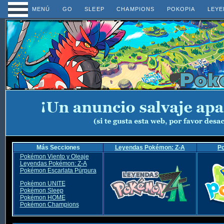
MENÚ
GO
SLEEP
CHAMPIONS
POKOPIA
LEYE
Más Secciones
Leyendas Pokémon: Z-A
P
Pokémon Viento y Oleaje
Leyendas Pokémon: Z-A
Pokémon Escarlata Púrpura
Pokémon UNITE
Pokémon Sleep
Pokémon HOME
Pokémon Champions