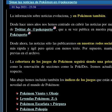
Sigue las noticias de Pokémon en @pokexperto
01 Sep 2021 - 23:38
por
en Pokémon también
La información sobre noticias evoluciona, y
.
Desde hace unos años nos hemos centrado en cubrir las noticias por me
Twitter de @pokexperto
de
, que a su vez publica en nuestra p
Pokéxperto
en nuestras redes socia
Desde ahora, las noticias sólo las publicaremos
más rápida y ágil pero quizá con menos texto. Por supuesto, mante
previas en el archivo.
cobertura de los juegos de Pokémon seguirá siendo una prio
La
como la renovación de secciones como la PokéDex. Iremos actualiz
respecto.
índices de los juegos
Más abajo hemos incluido también los
que están a
novedad en el mundo de Pokémon:
Pokémon Viento y Oleaje
Leyendas Pokémon: Z-A
Pokémon Escarlata y Púrpura
Pokémon Pokopia